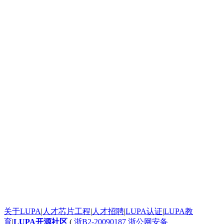
太给力了！
太给力了！
太给力了！
按照步骤搭建不出来求救
史无前例的震撼！
太给力了！
太给力了！
发个评论测试一下这个滚动框是不是真的
太给力了！
太给力了！
一个起步晚，就说明根本没有面对现实的勇气。
google才几岁？
[url=http:///].ankor[/url] <a href="http:///">.ankor</a>
谈红色变，红是造假的代名词吧，红你妹啊。
: 看着牙疼！
看着牙疼！
搞笑呢？
能说脏话吗？不能，那没什么好说的了！
苏苏呵呵
关于LUPA
|
人才芯片工程
|
人才招聘
|
LUPA认证
|
LUPA教
哦？
育
|
LUPA开源社区
(
浙B2-20090187
浙公网安备