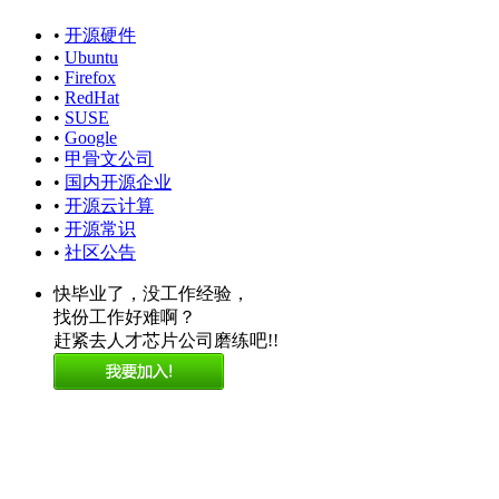
•
开源硬件
•
Ubuntu
•
Firefox
•
RedHat
•
SUSE
•
Google
•
甲骨文公司
•
国内开源企业
•
开源云计算
•
开源常识
•
社区公告
快毕业了，没工作经验，
找份工作好难啊？
赶紧去人才芯片公司磨练吧!!