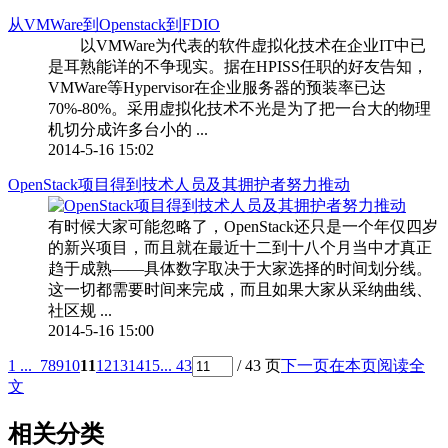
从VMWare到Openstack到FDIO
以VMWare为代表的软件虚拟化技术在企业IT中已
是耳熟能详的不争现实。据在HPISS任职的好友告知，
VMWare等Hypervisor在企业服务器的预装率已达
70%-80%。采用虚拟化技术不光是为了把一台大的物理
机切分成许多台小的 ...
2014-5-16 15:02
OpenStack项目得到技术人员及其拥护者努力推动
有时候大家可能忽略了，OpenStack还只是一个年仅四岁
的新兴项目，而且就在最近十二到十八个月当中才真正
趋于成熟——具体数字取决于大家选择的时间划分线。
这一切都需要时间来完成，而且如果大家从采纳曲线、
社区规 ...
2014-5-16 15:00
1 ...
7
8
9
10
11
12
13
14
15
... 43
/ 43 页
下一页
在本页阅读全
文
相关分类