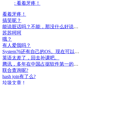
: 看着牙疼！
看着牙疼！
搞笑呢？
能说脏话吗？不能，那没什么好说的了！
苏苏呵呵
哦？
有人爱我吗？
System76还有自己的OS。现在可以递送到很多地区了。
英语太差了，回去补课吧。
腾讯，多年在中国占据软件第一的位置，可惜，除了QQ、微信外，什么都没有做出来。
联合查询呢?
hash join有了么?
垃圾文章！
挺好
中国，还得是华为！赞！
中国人就是不干正事，搞什么少数民族语言，把libreoffice加上系列码，都是找骂的事，就是不干正事。
腾讯也搞芯片，太搞笑了吧？腾讯存在多少年了？过去这么多年腾讯干什么去了？
小米都造出自己的松果仁了，腾讯干什么了？
最后三个图的区别是这样的吗？不对的地方请指出
class B{void m(){t();}void m1(){s();}
class B{void m(){}void m1(){t();}void m2(){s();}