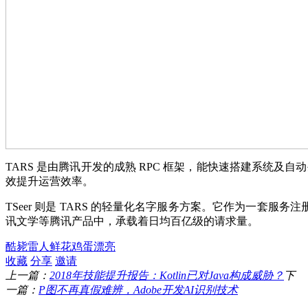
TARS 是由腾讯开发的成熟 RPC 框架，能快速搭建系统及自
效提升运营效率。
TSeer 则是 TARS 的轻量化名字服务方案。它作为一套
讯文学等腾讯产品中，承载着日均百亿级的请求量。
酷毙
雷人
鲜花
鸡蛋
漂亮
收藏
分享
邀请
上一篇：
2018年技能提升报告：Kotlin已对Java构成威胁？
下
一篇：
P图不再真假难辨，Adob​​e开发AI识别技术