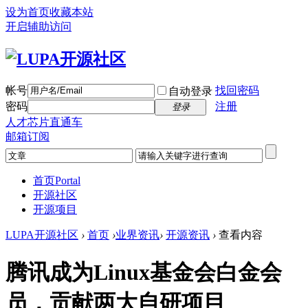
设为首页
收藏本站
开启辅助访问
帐号
找回密码
自动登录
密码
注册
登录
人才芯片直通车
邮箱订阅
首页
Portal
开源社区
开源项目
LUPA开源社区
›
首页
›
业界资讯
›
开源资讯
›
查看内容
腾讯成为Linux基金会白金会
员，贡献两大自研项目