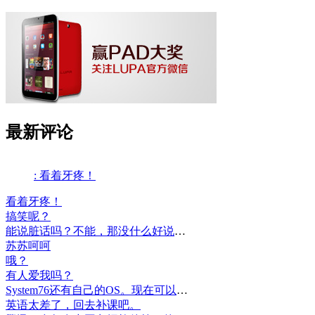
最新评论
: 看着牙疼！
看着牙疼！
搞笑呢？
能说脏话吗？不能，那没什么好说的了！
苏苏呵呵
哦？
有人爱我吗？
System76还有自己的OS。现在可以递送到很多地区了。
英语太差了，回去补课吧。