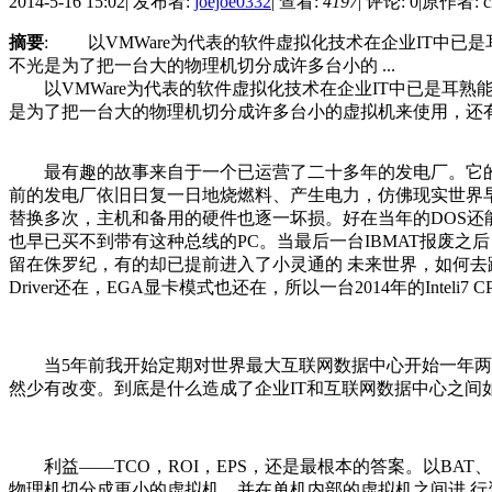
2014-5-16 15:02
|
发布者:
joejoe0332
|
查看:
4197
|
评论: 0
|
原作者: ch
摘要
: 以VMWare为代表的软件虚拟化技术在企业IT中已是耳熟
不光是为了把一台大的物理机切分成许多台小的 ...
以
VMWare
为代表的软件
虚拟化
技术在
企业
IT中已是耳熟能
是为了把一台大的物理机切分成许多台小的虚拟机来使用，还
最有趣的故事来自于一个已运营了二十多年的发电厂。它的管理终端采用的
前的发电厂依旧日复一日地烧燃料、产生电力，仿佛现实世界
替换多次，主机和备用的硬件也逐一坏损。好在当年的DOS还能
也早已买不到带有这种总线的PC。当最后一台IBMAT报废
留在侏罗纪，有的却已提前进入了
小灵通
的 未来世界，如何去跨
Driver还在，EGA显卡模式也还在，所以一台2014年的Inteli7
当5年前我开始定期对世界最大
互联网
数据中心
开始一年两
然少有改变。到底是什么造成了企业IT和互联网数据中心之间
利益——TCO，ROI，EPS，还是最根本的答案。以BAT、
物理机切分成更小的虚拟机、并在单机内部的虚拟机之间进 行资源分