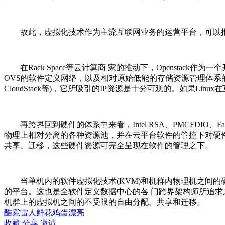
故此，虚拟化技术作为主流互联网业务的运营平台，可以推
在Rack Space等
云计算
商 家的推动下，Openstack作为
OVS的软件定义网络，以及相对原始低能的存储资源管理体系的建
CloudStack等)，它所吸引的IP资源是十分可观的。如果
Linux
在
再跨界回到硬件的体系中来看，
Intel
RSA、PMCFDIO、
物理上相对分离的各种资源池，并在云平台软件的管控下对硬件资源之
共享、迁移，这些硬件资源可完全呈现在软件的管理之下。
当单机内的软件虚拟化技术(KVM)和机群内物理机之间的硬件虚拟化(F
的平台。这也是全软件定义数据中心的各 门跨界架构师所追求之圣杯(
机群上的虚拟机之间的不受限的自由分配、共享和迁移。
酷毙
雷人
鲜花
鸡蛋
漂亮
收藏
分享
邀请