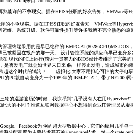
inabyte.com
|
来自: chinabyte.com
能详的不争现实。据在HPISS任职的好友告知，VMWare等Hype
详的不争现实。据在HPISS任职的好友告知，VMWare等Hypervi
有运维、系统升级、软件可靠性提升等许多我所不完全熟悉的原
是早已绝种的IBMPC-AT(80286CPU)MS-DOS，还跑了
早已被凝固在投产的那一天。 设计管控系统的供应商早已变身多
在 现代的PC上运行(感谢一贯努力的BIOS设计者维护了完
美的
之后，是否发电厂就会如世界末日来 临一样停止发电，造成城市的
越这个时代的鸿沟？——虚拟化!大家不用担心可怕的大停电事件。只要买
 CPU的PC就自动变身为一个1989年的
IBM
-PC AT，带了NE2000网
三轮的巡游遍历的时候，我惊呼到“几乎没有人在用Hyperviso
如此大的不同？难道互联网数据中心不想得到企业
IT管理
员从虚
Google
、
Facebook
为 例的超大型数据中心，它们的应用几乎每
配调度为主要技术基石的Hypervisor技术，对一个scale-