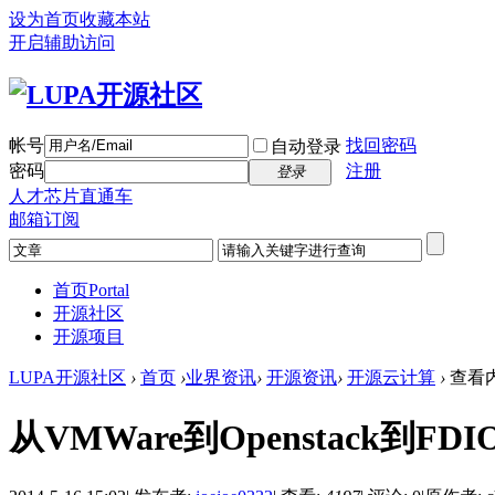
设为首页
收藏本站
开启辅助访问
帐号
找回密码
自动登录
密码
注册
登录
人才芯片直通车
邮箱订阅
首页
Portal
开源社区
开源项目
LUPA开源社区
›
首页
›
业界资讯
›
开源资讯
›
开源云计算
›
查看
从VMWare到Openstack到FDI