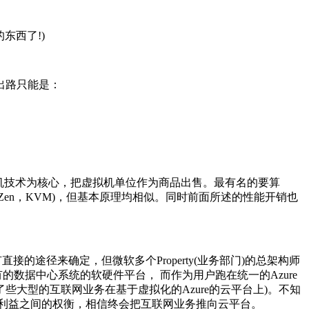
需要的东西了!)
出路只能是：
虚拟机技术为核心，把虚拟机单位作为商品出售。最有名的要算
e，Zen，KVM)，但基本原理均相似。同时前面所述的性能开销也
没有直接的途径来确定，但
微软
多个Property(业务部门)的总架构师
有的数据中心系统的
软硬件平台
， 而作为用户跑在统一的Azure
些大型的互联网业务在基于虚拟化的Azure的云平台上)。不知
利益之间的权衡，相信终会把互联网业务推向云平台。