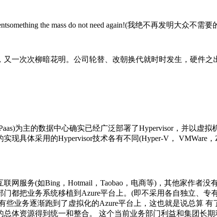
nventsomething the mass do not need again!(我绝不再发明大众不
又一次次柳暗花明。公司轮替、改朝换代就时时发生，硬件之
s)为主的数据中心确实已经广泛部署了Hypervisor，并以
实现具体采用的Hypervisor技术各有不同(
Hyper-V
， VMWar
(如Bing，Hotmail，Taobao，电商等)，其他家作者
门都把业务系统移植到Azure平台上。(即不采用各自独立、专
些业务逐渐跑到了虚拟化的Azure平台上，这也就是说总算 有了
的总体资源得到统一和整合。 这个当前业务部门利益和集团长期