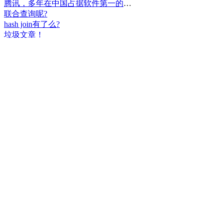
腾讯，多年在中国占据软件第一的位置，可惜，除了QQ、微信外，什么都没有做出来。
联合查询呢?
hash join有了么?
垃圾文章！
挺好
中国，还得是华为！赞！
中国人就是不干正事，搞什么少数民族语言，把libreoffice加上系列码，都是找骂的事，就是不干正事。
腾讯也搞芯片，太搞笑了吧？腾讯存在多少年了？过去这么多年腾讯干什么去了？
小米都造出自己的松果仁了，腾讯干什么了？
最后三个图的区别是这样的吗？不对的地方请指出
class B{void m(){t();}void m1(){s();}
class B{void m(){}void m1(){t();}void m2(){s();}
class B{void m(){t();s();}
hello
测试是不是真的
好个屌，就是一骗子
喜大普奔！这个.net core的广告我非常赞同！
PgSQL迟早会是第一。
Windows只是个OS，LINUX是整个完整的开发、应用、办公环境。有什么好比的呢？
把买Windows的钱捐给Linux基金更好吧。
一群无聊的人
上述表达式有一处错误。