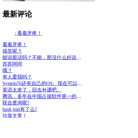
最新评论
看着牙疼！
搞笑呢？
能说脏话吗？不能，那没什么好说的了！
苏苏呵呵
哦？
有人爱我吗？
System76还有自己的OS。现在可以递送到很多地区了。
英语太差了，回去补课吧。
腾讯，多年在中国占据软件第一的位置，可惜，除了QQ、微信外，什么都没有做出来。
联合查询呢?
hash join有了么?
垃圾文章！
挺好
中国，还得是华为！赞！
中国人就是不干正事，搞什么少数民族语言，把libreoffice加上系列码，都是找骂的事，就是不干正事。
腾讯也搞芯片，太搞笑了吧？腾讯存在多少年了？过去这么多年腾讯干什么去了？
小米都造出自己的松果仁了，腾讯干什么了？