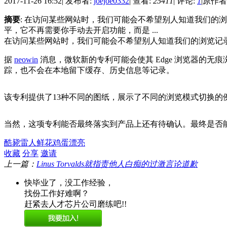
2017-11-26 16:52
|
发布者:
joejoe0332
|
查看:
25411
|
评论:
1
|
原作者: 
摘要
: 在访问某些网站时，我们可能会不希望别人知道我们的浏览
平，它不再需要你手动去开启功能，而是 ...
在访问某些网站时，我们可能会不希望别人知道我们的浏览记录
据
neowin
消息，微软新的专利可能会使其 Edge 浏览器的
踪，也不会在本地留下缓存、历史信息等记录。
该专利提供了13种不同的图纸，展示了不同的浏览模式切换的
当然，这项专利能否最终落实到产品上还有待确认。最终是否能给
酷毙
雷人
鲜花
鸡蛋
漂亮
收藏
分享
邀请
上一篇：
Linus Torvalds就指责他人白痴的过激言论道歉
快毕业了，没工作经验，
找份工作好难啊？
赶紧去人才芯片公司磨练吧!!