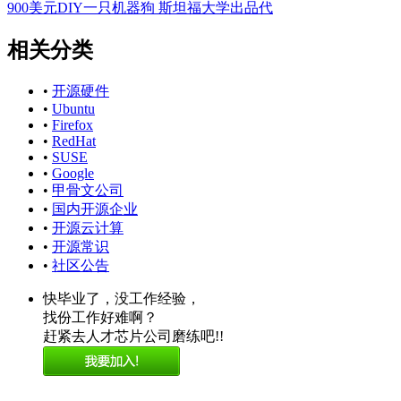
900美元DIY一只机器狗 斯坦福大学出品代
相关分类
•
开源硬件
•
Ubuntu
•
Firefox
•
RedHat
•
SUSE
•
Google
•
甲骨文公司
•
国内开源企业
•
开源云计算
•
开源常识
•
社区公告
快毕业了，没工作经验，
找份工作好难啊？
赶紧去人才芯片公司磨练吧!!