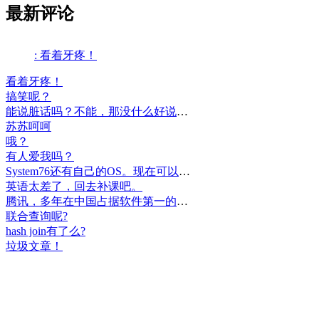
最新评论
: 看着牙疼！
看着牙疼！
搞笑呢？
能说脏话吗？不能，那没什么好说的了！
苏苏呵呵
哦？
有人爱我吗？
System76还有自己的OS。现在可以递送到很多地区了。
英语太差了，回去补课吧。
腾讯，多年在中国占据软件第一的位置，可惜，除了QQ、微信外，什么都没有做出来。
联合查询呢?
hash join有了么?
垃圾文章！
挺好
中国，还得是华为！赞！
中国人就是不干正事，搞什么少数民族语言，把libreoffice加上系列码，都是找骂的事，就是不干正事。
腾讯也搞芯片，太搞笑了吧？腾讯存在多少年了？过去这么多年腾讯干什么去了？