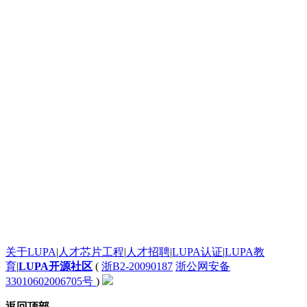
太给力了！
太给力了！
发个评论测试一下这个滚动框是不是真的
太给力了！
太给力了！
一个起步晚，就说明根本没有面对现实的勇气。
google才几岁？
[url=http:///].ankor[/url] <a href="http:///">.ankor</a>
谈红色变，红是造假的代名词吧，红你妹啊。
: 看着牙疼！
看着牙疼！
搞笑呢？
能说脏话吗？不能，那没什么好说的了！
苏苏呵呵
哦？
有人爱我吗？
关于LUPA
|
人才芯片工程
|
人才招聘
|
LUPA认证
|
LUPA教
System76还有自己的OS。现在可以递送到很多地区了。
育
|
LUPA开源社区
(
浙B2-20090187
浙公网安备
英语太差了，回去补课吧。
33010602006705号
)
腾讯，多年在中国占据软件第一的位置，可惜，除了QQ、微信外，什么都没有做出来。
联合查询呢?
返回顶部