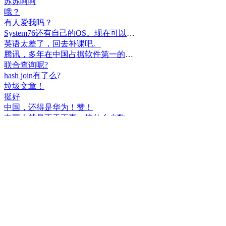
苏苏呵呵
哦？
有人爱我吗？
System76还有自己的OS。现在可以递送到很多地区了。
英语太差了，回去补课吧。
腾讯，多年在中国占据软件第一的位置，可惜，除了QQ、微信外，什么都没有做出来。
联合查询呢?
hash join有了么?
垃圾文章！
挺好
中国，还得是华为！赞！
中国人就是不干正事，搞什么少数民族语言，把libreoffice加上系列码，都是找骂的事，就是不干正事。
腾讯也搞芯片，太搞笑了吧？腾讯存在多少年了？过去这么多年腾讯干什么去了？
小米都造出自己的松果仁了，腾讯干什么了？
最后三个图的区别是这样的吗？不对的地方请指出
class B{void m(){t();}void m1(){s();}
class B{void m(){}void m1(){t();}void m2(){s();}
class B{void m(){t();s();}
hello
测试是不是真的
好个屌，就是一骗子
喜大普奔！这个.net core的广告我非常赞同！