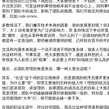
事后觉得自己过分呢？我想说，大多数情形下，不会的， 以大 
许没意识到，可是这样的事情他根本就不会放在心上 。回到
害到了团队中的成员，影响了团队的氛围。我们可能见到类似
重，比如 code review。
多数情况下，我们撇开技术本身的因素，谁的发展更好呢？却是
下，大 Z 却有着更更为广泛的影响力，而 某些情况下争论所显露出
霸”属性 。这也从某种角度说明，为什么到了一定级别的程序
都是有一定造诣的，那些敏感而脆弱的呢，已经挂在晋升的半
交流和沟通本身就是一个说不清道不明的复杂体，很多人可能
供这样环境。可事实是，绝大多数情况下，越是这样想的人，
有很多为人处世上的“屁事”，未必要上升到“职场政治”那么
最后，从团队管理的角度来说，哪一种人更合适呢？
其实，“合适”这个词的定位很难讲，但是倔强的程序员通常更
题，为什么要“管”，管理又要做到怎样的侵入性？理想的状况
他们是讲原则，讲道理的，如果团队的成员在总的目标上大致
竟是理想，团队中的磕磕碰碰遇到谁都能喝一壶的。特别是，
这些倔强的“大爷”们，很可能就会碰一鼻子灰。
在我的职业生涯中，待过好些团队，我见过这种管理者和倔强