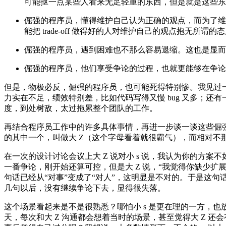
可能抠一点某些人看来无足轻重的东西，但是就是这些东
倔强的程序员，懂得维护自己认为正确的观点，而为了维
能把 trade-off 做得好的人对维护自己的观点抱无所谓的
倔强的程序员，遇到困难也不那么容易退缩。这也是显而
倔强的程序员，他们享受争论的过程，也就更能够在争论
但是，物极必反，倔强的程序员，也可能死得特别惨。我见过
力实在不足，绩效特别差，比如代码写得又慢 bug 又多；还
度，到处树敌，太过拖累整个团队的工作。
再结合程序员工作中的许多具体事情，再进一步谈一谈这些倔
的其中一个，叫做大 Z（这个字母看着就很霸气），而相对不那
在一次的设计讨论会议上大 Z 说对小 s 说，我认为你的方案不如我
一番争论，刚开始还算可控，但是大 Z 说，“我觉得你缺少扩展
句话已经从“对事”变成了“对人”，这明显是不对的。于是这句
几句以后，没有继续争论下去，显得很失落。
这个场景看起来是不是很熟悉？哪怕小 s 是更在理的一方，
天，每次和大 Z 沟通都会想着当时的场景，甚至觉得大 Z 还