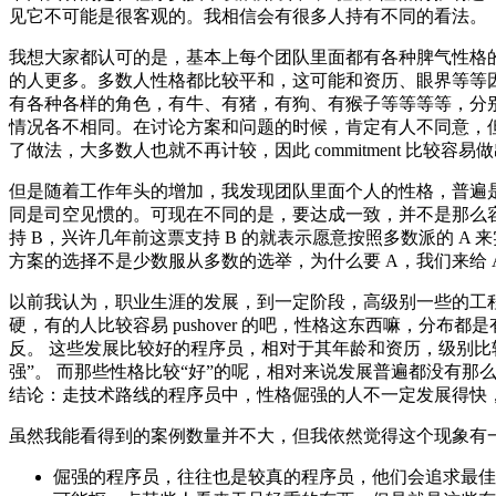
见它不可能是很客观的。我相信会有很多人持有不同的看法。
我想大家都认可的是，基本上每个团队里面都有各种脾气性格
的人更多。多数人性格都比较平和，这可能和资历、眼界等等
有各种各样的角色，有牛、有猪，有狗、有猴子等等等等，分
情况各不相同。在讨论方案和问题的时候，肯定有人不同意，
了做法，大多数人也就不再计较，因此 commitment 比较容
但是随着工作年头的增加，我发现团队里面个人的性格，普遍
同是司空见惯的。可现在不同的是，要达成一致，并不是那么容
持 B，兴许几年前这票支持 B 的就表示愿意按照多数派的 A
方案的选择不是少数服从多数的选举，为什么要 A，我们来给 A
以前我认为，职业生涯的发展，到一定阶段，高级别一些的工
硬，有的人比较容易 pushover 的吧，性格这东西嘛，分
反。 这些发展比较好的程序员，相对于其年龄和资历，级别比
强”。 而那些性格比较“好”的呢，相对来说发展普遍都没有
结论：走技术路线的程序员中，性格倔强的人不一定发展得快
虽然我能看得到的案例数量并不大，但我依然觉得这个现象有
倔强的程序员，往往也是较真的程序员，他们会追求最佳