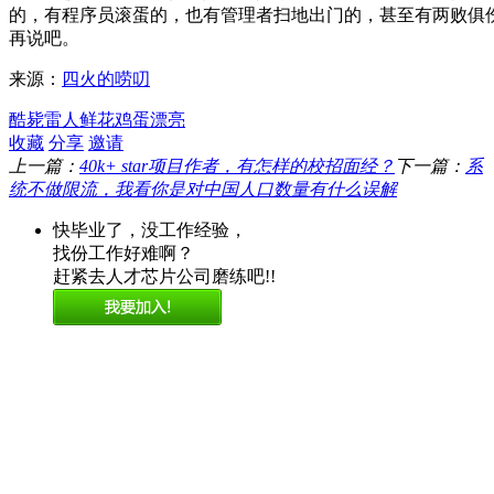
的，有程序员滚蛋的，也有管理者扫地出门的，甚至有两败俱
再说吧。
来源：
四火的唠叨
酷毙
雷人
鲜花
鸡蛋
漂亮
收藏
分享
邀请
上一篇：
40k+ star项目作者，有怎样的校招面经？
下一篇：
系
统不做限流，我看你是对中国人口数量有什么误解
快毕业了，没工作经验，
找份工作好难啊？
赶紧去人才芯片公司磨练吧!!