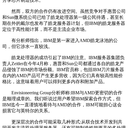
分享芯片制造技术。
然而，双方的合作仍有改进空间。虽然竞争对手惠普公司
和Sun微系统公司已给了皓龙处理器第一级公民待遇，甚至长
期在外的戴尔也发布了皓龙服务器计划，但IBM的皓龙服务器
定位于高性能计算，而不是主流企业市场。
有分析师指出，IBM是第一家进入AMD皓龙泳池的公
司，但它涉水一直较浅。
皓龙处理器的成功引起了IBM的注意。IBM服务器集团负
责人Zeitler在今年4月称，惠普和Sun公司都通过各自的皓龙产
品侵蚀了IBM的市场份额。IBM官员称，包括IBM刀片服务器
在内的AMD产品可产生更多营收，因为它们具有较高性能价
格比，这意味着用户可以得到更多内存和附加产品。
Envisioneering Group分析师称:IBM与AMD更密切的合作
是顺理成章的。我们听说过用户希望IBM探索合作方式，但
IBM迄今一直谨慎地看待与AMD的合作，IBM可能担心这会
损害它与英特尔的关系。
更深层次的合作可能采取几种形式:从联合技术开发到共
同开发主流双处理器服务器。还有可能制造性能更高的多处理