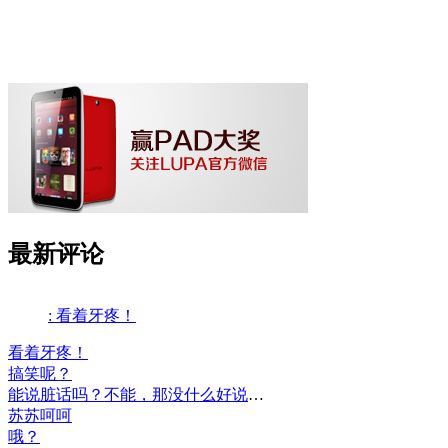
最新评论
: 看着牙疼！
看着牙疼！
搞笑呢？
能说脏话吗？不能，那没什么好说的了！
苏苏呵呵
哦？