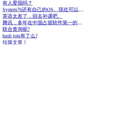
有人爱我吗？
System76还有自己的OS。现在可以递送到很多地区了。
英语太差了，回去补课吧。
腾讯，多年在中国占据软件第一的位置，可惜，除了QQ、微信外，什么都没有做出来。
联合查询呢?
hash join有了么?
垃圾文章！
挺好
中国，还得是华为！赞！
中国人就是不干正事，搞什么少数民族语言，把libreoffice加上系列码，都是找骂的事，就是不干正事。
腾讯也搞芯片，太搞笑了吧？腾讯存在多少年了？过去这么多年腾讯干什么去了？
小米都造出自己的松果仁了，腾讯干什么了？
最后三个图的区别是这样的吗？不对的地方请指出
class B{void m(){t();}void m1(){s();}
class B{void m(){}void m1(){t();}void m2(){s();}
class B{void m(){t();s();}
hello
测试是不是真的
好个屌，就是一骗子
喜大普奔！这个.net core的广告我非常赞同！
PgSQL迟早会是第一。
Windows只是个OS，LINUX是整个完整的开发、应用、办公环境。有什么好比的呢？