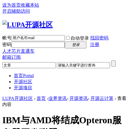
设为首页
收藏本站
开启辅助访问
帐号
找回密码
自动登录
密码
注册
登录
人才芯片直通车
邮箱订阅
首页
Portal
开源社区
开源项目
LUPA开源社区
›
首页
›
业界资讯
›
开源资讯
›
开源云计算
›
查看
内容
IBM与AMD将结成Opteron服