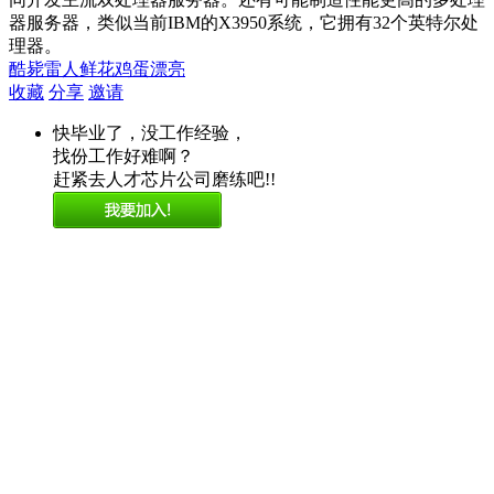
器服务器，类似当前IBM的X3950系统，它拥有32个英特尔处
理器。
酷毙
雷人
鲜花
鸡蛋
漂亮
收藏
分享
邀请
快毕业了，没工作经验，
找份工作好难啊？
赶紧去人才芯片公司磨练吧!!