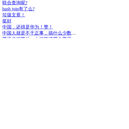
联合查询呢?
hash join有了么?
垃圾文章！
挺好
中国，还得是华为！赞！
中国人就是不干正事，搞什么少数民族语言，把libreoffice加上系列码，都是找骂的事，就是不干正事。
腾讯也搞芯片，太搞笑了吧？腾讯存在多少年了？过去这么多年腾讯干什么去了？
小米都造出自己的松果仁了，腾讯干什么了？
最后三个图的区别是这样的吗？不对的地方请指出
class B{void m(){t();}void m1(){s();}
class B{void m(){}void m1(){t();}void m2(){s();}
class B{void m(){t();s();}
hello
测试是不是真的
好个屌，就是一骗子
喜大普奔！这个.net core的广告我非常赞同！
PgSQL迟早会是第一。
Windows只是个OS，LINUX是整个完整的开发、应用、办公环境。有什么好比的呢？
把买Windows的钱捐给Linux基金更好吧。
一群无聊的人
上述表达式有一处错误。
老实说，除了最后一个，其他我都会