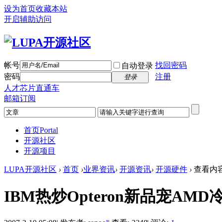
设为首页
收藏本站
开启辅助访问
帐号
找回密码
自动登录
密码
注册
登录
人才芯片直通车
邮箱订阅
首页
Portal
开源社区
开源项目
LUPA开源社区
›
首页
›
业界资讯
›
开源资讯
›
开源硬件
›
查看内
IBM热炒Opteron新品宠AMD冷I