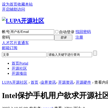
设为首页
收藏本站
开启辅助访问
帐号
找回密码
自动登录
密码
注册
登录
人才芯片直通车
邮箱订阅
首页
Portal
开源社区
开源项目
LUPA开源社区
›
首页
›
业界资讯
›
开源资讯
›
开源硬件
›
查看内
Intel保护手机用户欲求开源社