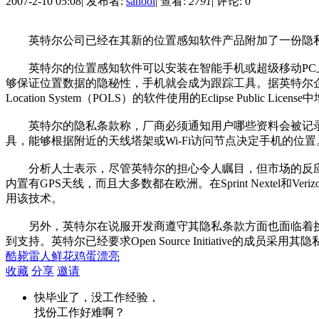
2007-2-10 05:08
|
发布者:
sanool
|
查看:
2791
|
评论: 0
英特尔公司已经在其新的位置感知软件产品附加了一份隐私
英特尔的位置感知软件可以安装在智能手机或超级移动PC上
够保证位置数据的隐秘性，手机就会成为跟踪工具。据英特尔企业技
Location System（POLS）的软件使用的Eclipse Public L
英特尔的隐私条款称，厂商必须通知用户哪些资料会被记录、
具，能够根据附近的天线塔架或Wi-Fi访问节点决定手机的位置
分析人士表示，尽管英特尔的担心令人瞩目，但市场的反应会相当慢
内置有GPS天线，而且大多数都在欧洲。在Sprint Nextel和V
用该技术。
另外，英特尔在说服开发商遵守其隐私条款方面也面临着挑
到支持。英特尔已经要求Open Source Initiative的
酷毙
雷人
鲜花
鸡蛋
漂亮
收藏
分享
邀请
快毕业了，没工作经验，
找份工作好难啊？