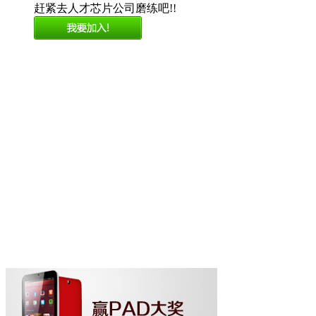
赶紧去人才芯片公司磨练吧!!