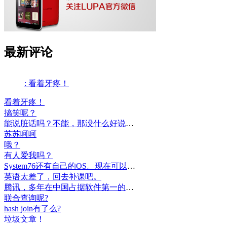
最新评论
: 看着牙疼！
看着牙疼！
搞笑呢？
能说脏话吗？不能，那没什么好说的了！
苏苏呵呵
哦？
有人爱我吗？
System76还有自己的OS。现在可以递送到很多地区了。
英语太差了，回去补课吧。
腾讯，多年在中国占据软件第一的位置，可惜，除了QQ、微信外，什么都没有做出来。
联合查询呢?
hash join有了么?
垃圾文章！