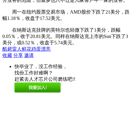
分业务的危险，但最多也只不过是几家客户中一家的业务。”
周一在纽约股票交易市场，AMD股价下跌了21美分，跌
幅1.18％，收盘于17.52美元。
在纳斯达克挂牌的英特尔也轻微下跌了1美分，跌幅
0.05％，收于20.81美元。同样在纳斯达克上市的Sun下跌了3
美分，或0.52％，收盘于5.74美元。
酷毙
雷人
鲜花
鸡蛋
漂亮
收藏
分享
邀请
快毕业了，没工作经验，
找份工作好难啊？
赶紧去人才芯片公司磨练吧!!