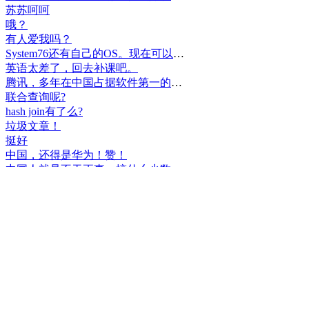
苏苏呵呵
哦？
有人爱我吗？
System76还有自己的OS。现在可以递送到很多地区了。
英语太差了，回去补课吧。
腾讯，多年在中国占据软件第一的位置，可惜，除了QQ、微信外，什么都没有做出来。
联合查询呢?
hash join有了么?
垃圾文章！
挺好
中国，还得是华为！赞！
中国人就是不干正事，搞什么少数民族语言，把libreoffice加上系列码，都是找骂的事，就是不干正事。
腾讯也搞芯片，太搞笑了吧？腾讯存在多少年了？过去这么多年腾讯干什么去了？
小米都造出自己的松果仁了，腾讯干什么了？
最后三个图的区别是这样的吗？不对的地方请指出
class B{void m(){t();}void m1(){s();}
class B{void m(){}void m1(){t();}void m2(){s();}
class B{void m(){t();s();}
hello
测试是不是真的
好个屌，就是一骗子
喜大普奔！这个.net core的广告我非常赞同！