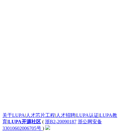
史无前例的震撼！
太给力了！
太给力了！
发个评论测试一下这个滚动框是不是真的
太给力了！
太给力了！
一个起步晚，就说明根本没有面对现实的勇气。
google才几岁？
[url=http:///].ankor[/url] <a href="http:///">.ankor</a>
谈红色变，红是造假的代名词吧，红你妹啊。
: 看着牙疼！
看着牙疼！
搞笑呢？
能说脏话吗？不能，那没什么好说的了！
苏苏呵呵
哦？
有人爱我吗？
关于LUPA
|
人才芯片工程
|
人才招聘
|
LUPA认证
|
LUPA教
System76还有自己的OS。现在可以递送到很多地区了。
育
|
LUPA开源社区
(
浙B2-20090187
浙公网安备
英语太差了，回去补课吧。
33010602006705号
)
腾讯，多年在中国占据软件第一的位置，可惜，除了QQ、微信外，什么都没有做出来。