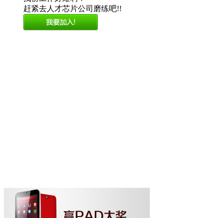
赶紧去人才芯片公司磨练吧!!