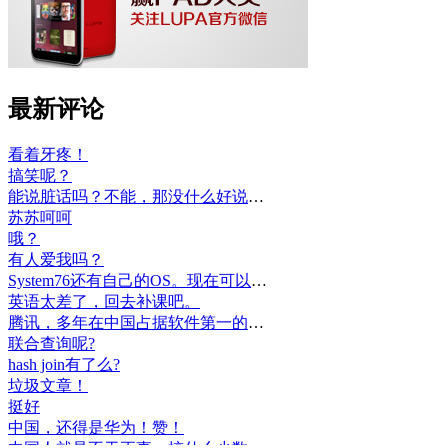
最新评论
看着牙疼！
搞笑呢？
能说脏话吗？不能，那没什么好说的了！
苏苏呵呵
哦？
有人爱我吗？
System76还有自己的OS。现在可以递送到很多地区了。
英语太差了，回去补课吧。
腾讯，多年在中国占据软件第一的位置，可惜，除了QQ、微信外，什么都没有做出来。
联合查询呢?
hash join有了么?
垃圾文章！
挺好
中国，还得是华为！赞！