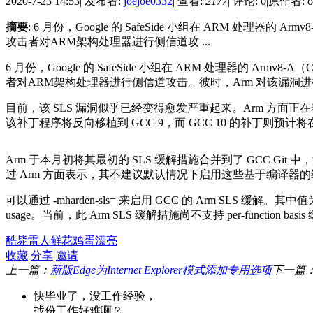
2020-7-23 14:53
|
发布者:
joejoe0332
|
查看:
2177
|
评论: 0
|
原作者: os
摘要
: 6 月份，Google 的 SafeSide 小组在 ARM 处理器的 Ar
攻击者对ARM架构处理器进行侧信道攻 ...
6 月份，Google 的 SafeSide 小组在 ARM 处理器的 Armv8-A
者对ARM架构处理器进行侧信道攻击。彼时，Arm 对该漏洞
目前，该 SLS 漏洞似乎已经变得愈发严重起来。Arm 方面正在着手
该补丁程序将反向移植到 GCC 9，而 GCC 10 的补丁则预计将在 
Arm 于本月初将其最初的 SLS 缓解措施合并到了 GCC Git 中，
过 Arm 方面表示，其不建议默认情况下启用这些基于编译器的
可以通过 -mharden-sls= 来启用 GCC 的 Arm SLS 缓解。其中
usage。当前，此 Arm SLS 缓解措施尚不支持 per-function basi
酷毙
雷人
鲜花
鸡蛋
漂亮
收藏
分享
邀请
上一篇：
新版Edge为Internet Explorer模式添加专用选项
下一篇
快毕业了，没工作经验，
找份工作好难啊？