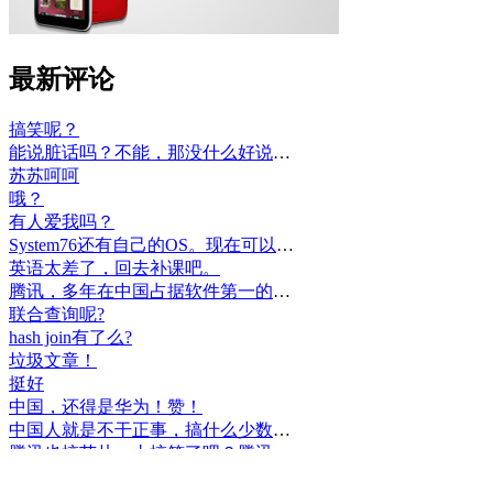
最新评论
搞笑呢？
能说脏话吗？不能，那没什么好说的了！
苏苏呵呵
哦？
有人爱我吗？
System76还有自己的OS。现在可以递送到很多地区了。
英语太差了，回去补课吧。
腾讯，多年在中国占据软件第一的位置，可惜，除了QQ、微信外，什么都没有做出来。
联合查询呢?
hash join有了么?
垃圾文章！
挺好
中国，还得是华为！赞！
中国人就是不干正事，搞什么少数民族语言，把libreoffice加上系列码，都是找骂的事，就是不干正事。
腾讯也搞芯片，太搞笑了吧？腾讯存在多少年了？过去这么多年腾讯干什么去了？
小米都造出自己的松果仁了，腾讯干什么了？