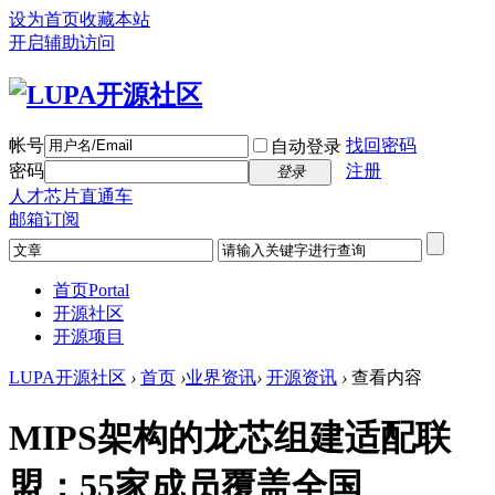
设为首页
收藏本站
开启辅助访问
帐号
找回密码
自动登录
密码
注册
登录
人才芯片直通车
邮箱订阅
首页
Portal
开源社区
开源项目
LUPA开源社区
›
首页
›
业界资讯
›
开源资讯
›
查看内容
MIPS架构的龙芯组建适配联
盟：55家成员覆盖全国