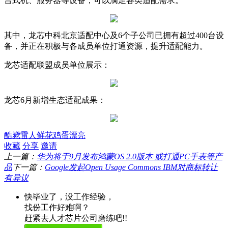
台式机、服务器等设备，可以满足各类适配需求。
其中，龙芯中科北京适配中心及6个子公司已拥有超过400台设
备，并正在积极与各成员单位打通资源，提升适配能力。
龙芯适配联盟成员单位展示：
龙芯6月新增生态适配成果：
酷毙
雷人
鲜花
鸡蛋
漂亮
收藏
分享
邀请
上一篇：
华为将于9月发布鸿蒙OS 2.0版本 或打通PC手表等产
品
下一篇：
Google发起Open Usage Commons IBM对商标转让
有异议
快毕业了，没工作经验，
找份工作好难啊？
赶紧去人才芯片公司磨练吧!!