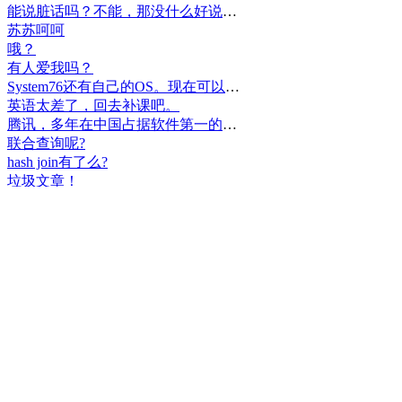
能说脏话吗？不能，那没什么好说的了！
苏苏呵呵
哦？
有人爱我吗？
System76还有自己的OS。现在可以递送到很多地区了。
英语太差了，回去补课吧。
腾讯，多年在中国占据软件第一的位置，可惜，除了QQ、微信外，什么都没有做出来。
联合查询呢?
hash join有了么?
垃圾文章！
挺好
中国，还得是华为！赞！
中国人就是不干正事，搞什么少数民族语言，把libreoffice加上系列码，都是找骂的事，就是不干正事。
腾讯也搞芯片，太搞笑了吧？腾讯存在多少年了？过去这么多年腾讯干什么去了？
小米都造出自己的松果仁了，腾讯干什么了？
最后三个图的区别是这样的吗？不对的地方请指出
class B{void m(){t();}void m1(){s();}
class B{void m(){}void m1(){t();}void m2(){s();}
class B{void m(){t();s();}
hello
测试是不是真的
好个屌，就是一骗子