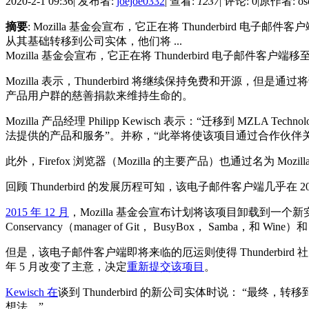
2020-2-1 09:36
|
发布者:
joejoe0332
|
查看:
1237
|
评论: 0
|
原作者: osc
摘要
: Mozilla 基金会宣布，它正在将 Thunderbird 电子邮件客
从其基础转移到公司实体，他们将 ...
Mozilla 基金会宣布，它正在将 Thunderbird 电子邮件客户端移至名为 
Mozilla 表示，Thunderbird 将继续保持免费和开源
产品用户群的慈善捐款来维持生命的。
Mozilla 产品经理 Philipp Kewisch 表示：“迁移到 MZLA 
法提供的产品和服务”。并称，“此举将使该项目通过合作伙伴
此外，Firefox 浏览器（Mozilla 的主要产品）也通过名为 Mozill
回顾 Thunderbird 的发展历程可知，该电子邮件客户端几乎在 2
2015 年 12 月
，Mozilla 基金会宣布计划将该项目卸载到一个新实体，事
Conservancy（manager of Git， BusyBox， Samba，和 Win
但是，该电子邮件客户端即将来临的厄运则使得 Thunderbird 
年 5 月改变了主意，决定
重新提交该项目
。
Kewisch 在
谈到 Thunderbird 的新公司实体时说： “最终，转移到
想法。”