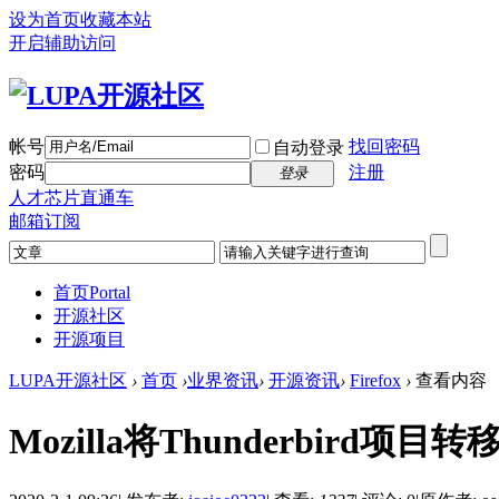
设为首页
收藏本站
开启辅助访问
帐号
找回密码
自动登录
密码
注册
登录
人才芯片直通车
邮箱订阅
首页
Portal
开源社区
开源项目
LUPA开源社区
›
首页
›
业界资讯
›
开源资讯
›
Firefox
›
查看内容
Mozilla将Thunderbird项