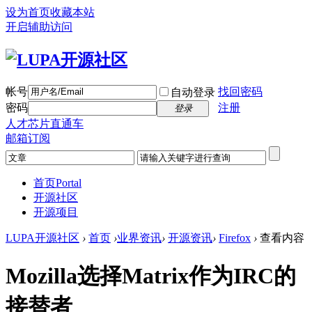
设为首页
收藏本站
开启辅助访问
帐号
找回密码
自动登录
密码
注册
登录
人才芯片直通车
邮箱订阅
首页
Portal
开源社区
开源项目
LUPA开源社区
›
首页
›
业界资讯
›
开源资讯
›
Firefox
›
查看内容
Mozilla选择Matrix作为IRC的
接替者