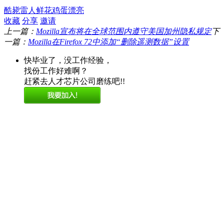
酷毙
雷人
鲜花
鸡蛋
漂亮
收藏
分享
邀请
上一篇：
Mozilla宣布将在全球范围内遵守美国加州隐私规定
下
一篇：
Mozilla在Firefox 72中添加“删除遥测数据”设置
快毕业了，没工作经验，
找份工作好难啊？
赶紧去人才芯片公司磨练吧!!