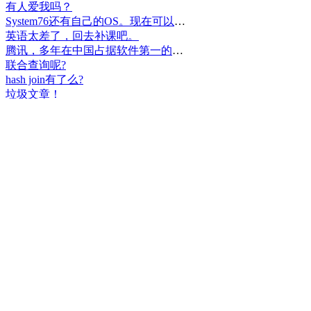
有人爱我吗？
System76还有自己的OS。现在可以递送到很多地区了。
英语太差了，回去补课吧。
腾讯，多年在中国占据软件第一的位置，可惜，除了QQ、微信外，什么都没有做出来。
联合查询呢?
hash join有了么?
垃圾文章！
挺好
中国，还得是华为！赞！
中国人就是不干正事，搞什么少数民族语言，把libreoffice加上系列码，都是找骂的事，就是不干正事。
腾讯也搞芯片，太搞笑了吧？腾讯存在多少年了？过去这么多年腾讯干什么去了？
小米都造出自己的松果仁了，腾讯干什么了？
最后三个图的区别是这样的吗？不对的地方请指出
class B{void m(){t();}void m1(){s();}
class B{void m(){}void m1(){t();}void m2(){s();}
class B{void m(){t();s();}
hello
测试是不是真的
好个屌，就是一骗子
喜大普奔！这个.net core的广告我非常赞同！
PgSQL迟早会是第一。
Windows只是个OS，LINUX是整个完整的开发、应用、办公环境。有什么好比的呢？