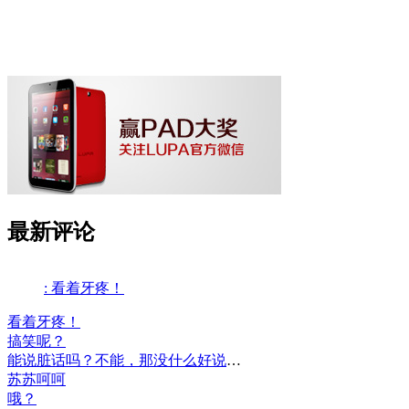
最新评论
: 看着牙疼！
看着牙疼！
搞笑呢？
能说脏话吗？不能，那没什么好说的了！
苏苏呵呵
哦？