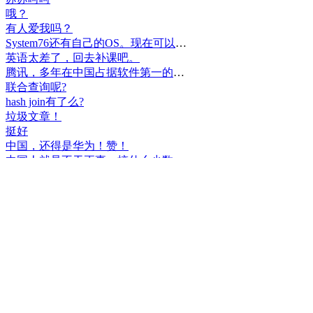
哦？
有人爱我吗？
System76还有自己的OS。现在可以递送到很多地区了。
英语太差了，回去补课吧。
腾讯，多年在中国占据软件第一的位置，可惜，除了QQ、微信外，什么都没有做出来。
联合查询呢?
hash join有了么?
垃圾文章！
挺好
中国，还得是华为！赞！
中国人就是不干正事，搞什么少数民族语言，把libreoffice加上系列码，都是找骂的事，就是不干正事。
腾讯也搞芯片，太搞笑了吧？腾讯存在多少年了？过去这么多年腾讯干什么去了？
小米都造出自己的松果仁了，腾讯干什么了？
最后三个图的区别是这样的吗？不对的地方请指出
class B{void m(){t();}void m1(){s();}
class B{void m(){}void m1(){t();}void m2(){s();}
class B{void m(){t();s();}
hello
测试是不是真的
好个屌，就是一骗子
喜大普奔！这个.net core的广告我非常赞同！
PgSQL迟早会是第一。