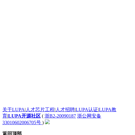
太给力了！
发个评论测试一下这个滚动框是不是真的
太给力了！
太给力了！
一个起步晚，就说明根本没有面对现实的勇气。
google才几岁？
[url=http:///].ankor[/url] <a href="http:///">.ankor</a>
谈红色变，红是造假的代名词吧，红你妹啊。
: 看着牙疼！
看着牙疼！
搞笑呢？
能说脏话吗？不能，那没什么好说的了！
苏苏呵呵
哦？
有人爱我吗？
System76还有自己的OS。现在可以递送到很多地区了。
关于LUPA
|
人才芯片工程
|
人才招聘
|
LUPA认证
|
LUPA教
英语太差了，回去补课吧。
育
|
LUPA开源社区
(
浙B2-20090187
浙公网安备
腾讯，多年在中国占据软件第一的位置，可惜，除了QQ、微信外，什么都没有做出来。
33010602006705号
)
联合查询呢?
返回顶部
hash join有了么?