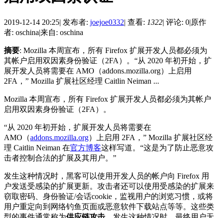
2019-12-14 20:25
|
发布者:
joejoe0332
|
查看:
1322
|
评论: 0
|
原作
者: oschina
|
来自: oschina
摘要
: Mozilla 本周宣布，所有 Firefox 扩展开发人员都必须为
其帐户启用双因素身份验证（2FA）。“从 2020 年初开始，扩
展开发人员将需要在 AMO（addons.mozilla.org）上启用
2FA，” Mozilla 扩展社区经理 Caitlin Neiman ...
Mozilla 本周宣布，所有 Firefox 扩展开发人员都必须为其帐户
启用双因素身份验证（2FA）。
“从 2020 年初开始，扩展开发人员将需要在
AMO（
addons.mozilla.org
）上启用 2FA，” Mozilla 扩展社区经
理 Caitlin Neiman 在
官方博客
这样写道。“这是为了防止恶意攻
击者控制合法的扩展及其用户。”
发生这种情况时，黑客可以使用开发人员的帐户向 Firefox 用
户发送受感染的扩展更新。攻击者还可以使用受感染的扩展来
窃取密码、身份验证/会话cookie，监视用户的浏览习惯，或将
用户重定向到网络钓鱼页面或恶意软件下载站点等等。这些类
型的事件通常称为
供应链攻击
。发生这种情况时，最终用户无