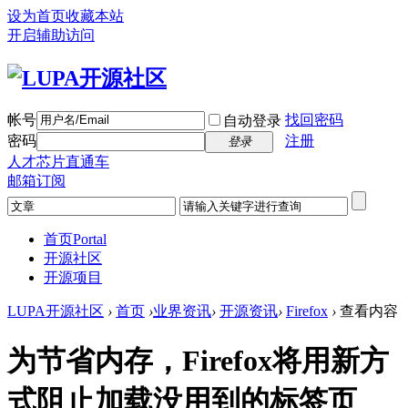
设为首页
收藏本站
开启辅助访问
帐号
找回密码
自动登录
密码
注册
登录
人才芯片直通车
邮箱订阅
首页
Portal
开源社区
开源项目
LUPA开源社区
›
首页
›
业界资讯
›
开源资讯
›
Firefox
›
查看内容
为节省内存，Firefox将用新方
式阻止加载没用到的标签页