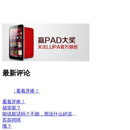
最新评论
: 看着牙疼！
看着牙疼！
搞笑呢？
能说脏话吗？不能，那没什么好说的了！
苏苏呵呵
哦？