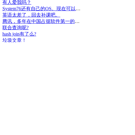
有人爱我吗？
System76还有自己的OS。现在可以递送到很多地区了。
英语太差了，回去补课吧。
腾讯，多年在中国占据软件第一的位置，可惜，除了QQ、微信外，什么都没有做出来。
联合查询呢?
hash join有了么?
垃圾文章！
挺好
中国，还得是华为！赞！
中国人就是不干正事，搞什么少数民族语言，把libreoffice加上系列码，都是找骂的事，就是不干正事。
腾讯也搞芯片，太搞笑了吧？腾讯存在多少年了？过去这么多年腾讯干什么去了？
小米都造出自己的松果仁了，腾讯干什么了？
最后三个图的区别是这样的吗？不对的地方请指出
class B{void m(){t();}void m1(){s();}
class B{void m(){}void m1(){t();}void m2(){s();}
class B{void m(){t();s();}
hello
测试是不是真的
好个屌，就是一骗子
喜大普奔！这个.net core的广告我非常赞同！
PgSQL迟早会是第一。
Windows只是个OS，LINUX是整个完整的开发、应用、办公环境。有什么好比的呢？