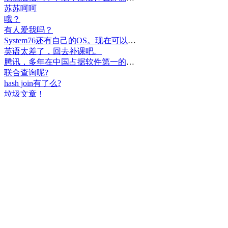
苏苏呵呵
哦？
有人爱我吗？
System76还有自己的OS。现在可以递送到很多地区了。
英语太差了，回去补课吧。
腾讯，多年在中国占据软件第一的位置，可惜，除了QQ、微信外，什么都没有做出来。
联合查询呢?
hash join有了么?
垃圾文章！
挺好
中国，还得是华为！赞！
中国人就是不干正事，搞什么少数民族语言，把libreoffice加上系列码，都是找骂的事，就是不干正事。
腾讯也搞芯片，太搞笑了吧？腾讯存在多少年了？过去这么多年腾讯干什么去了？
小米都造出自己的松果仁了，腾讯干什么了？
最后三个图的区别是这样的吗？不对的地方请指出
class B{void m(){t();}void m1(){s();}
class B{void m(){}void m1(){t();}void m2(){s();}
class B{void m(){t();s();}
hello
测试是不是真的
好个屌，就是一骗子
喜大普奔！这个.net core的广告我非常赞同！