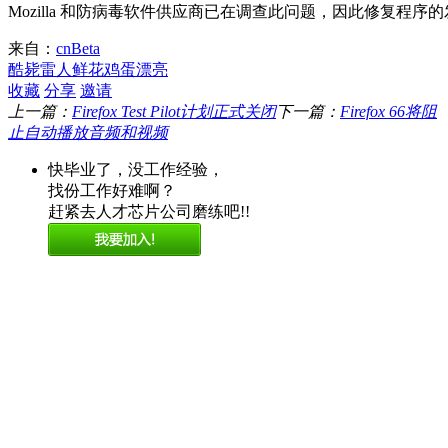
Mozilla 和防病毒软件供应商已在调查此问题，因此修复程
来自：
cnBeta
酷毙
雷人
鲜花
鸡蛋
漂亮
收藏
分享
邀请
上一篇：
Firefox Test Pilot计划正式关闭
下一篇：
Firefox 66将阻
止自动播放音频和视频
快毕业了，没工作经验，
找份工作好难啊？
赶紧去人才芯片公司磨练吧!!