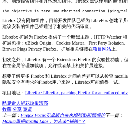
序、崩溃报告组件和其他附加组件。Firefox 默认使用的通信
The objective is zero unauthorized connection (ping/tel
Lirefox 没有附加组件，目前开发团队已经为 LibreFox 
建议安装的组件已经通过了相关的代码审查。
Librefox 扩展为 Firefox 提供了一个暗黑主题，HTTP Watcher
扩展包括：uBlock Origin、Cookies Master、First Party Isolation、U
Brower Plugs Privacy Firefox。扩展相关链接在
项目网站
上。
初次之外，Librefox 有一个 Extensions Firefox 的实
在在全局管理加载项，允许或者禁止相关扩展连接。
想要了解更多 Firefox 和 Librefox 之间的差异可以从检查 mozilla.cf
隐私安全有需求的Firefox用户来说，Librefox可能值得一试。
项目地址：
Librefox: Librefox, patching Firefox for an enforced priv
酷毙
雷人
鲜花
鸡蛋
漂亮
收藏
分享
邀请
上一篇：
Firefox Focus安卓版也带来增强型跟踪保护
下一篇：
Mozilla重振Mozilla Labs，为未来“铺路”？