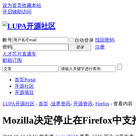
设为首页
收藏本站
开启辅助访问
帐号
找回密码
自动登录
密码
注册
登录
人才芯片直通车
邮箱订阅
首页
Portal
开源社区
开源项目
LUPA开源社区
›
首页
›
业界资讯
›
开源资讯
›
Firefox
›
查看内容
Mozilla决定停止在Firefox中