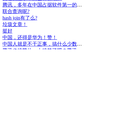
腾讯，多年在中国占据软件第一的位置，可惜，除了QQ、微信外，什么都没有做出来。
联合查询呢?
hash join有了么?
垃圾文章！
挺好
中国，还得是华为！赞！
中国人就是不干正事，搞什么少数民族语言，把libreoffice加上系列码，都是找骂的事，就是不干正事。
腾讯也搞芯片，太搞笑了吧？腾讯存在多少年了？过去这么多年腾讯干什么去了？
小米都造出自己的松果仁了，腾讯干什么了？
最后三个图的区别是这样的吗？不对的地方请指出
class B{void m(){t();}void m1(){s();}
class B{void m(){}void m1(){t();}void m2(){s();}
class B{void m(){t();s();}
hello
测试是不是真的
好个屌，就是一骗子
喜大普奔！这个.net core的广告我非常赞同！
PgSQL迟早会是第一。
Windows只是个OS，LINUX是整个完整的开发、应用、办公环境。有什么好比的呢？
把买Windows的钱捐给Linux基金更好吧。
一群无聊的人
上述表达式有一处错误。