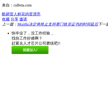
来自：cnBeta.com
酷毙
雷人
鲜花
鸡蛋
漂亮
收藏
分享
邀请
上一篇：
Mozilla决定将终止支持赛门铁克证书的时间延后
下一
快毕业了，没工作经验，
找份工作好难啊？
赶紧去人才芯片公司磨练吧!!