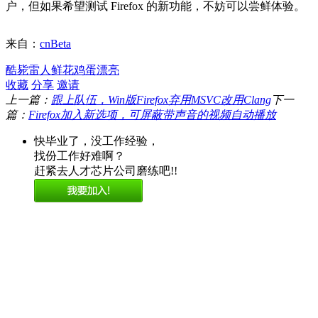
户，但如果希望测试 Firefox 的新功能，不妨可以尝鲜体验。
来自：
cnBeta
酷毙
雷人
鲜花
鸡蛋
漂亮
收藏
分享
邀请
上一篇：
跟上队伍，Win版Firefox弃用MSVC改用Clang
下一
篇：
Firefox加入新选项，可屏蔽带声音的视频自动播放
快毕业了，没工作经验，
找份工作好难啊？
赶紧去人才芯片公司磨练吧!!