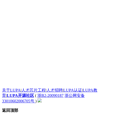
太给力了！
发个评论测试一下这个滚动框是不是真的
太给力了！
太给力了！
一个起步晚，就说明根本没有面对现实的勇气。
google才几岁？
[url=http:///].ankor[/url] <a href="http:///">.ankor</a>
谈红色变，红是造假的代名词吧，红你妹啊。
: 看着牙疼！
看着牙疼！
搞笑呢？
能说脏话吗？不能，那没什么好说的了！
苏苏呵呵
哦？
有人爱我吗？
System76还有自己的OS。现在可以递送到很多地区了。
关于LUPA
|
人才芯片工程
|
人才招聘
|
LUPA认证
|
LUPA教
英语太差了，回去补课吧。
育
|
LUPA开源社区
(
浙B2-20090187
浙公网安备
腾讯，多年在中国占据软件第一的位置，可惜，除了QQ、微信外，什么都没有做出来。
33010602006705号
)
联合查询呢?
hash join有了么?
返回顶部