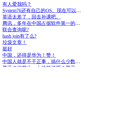
有人爱我吗？
System76还有自己的OS。现在可以递送到很多地区了。
英语太差了，回去补课吧。
腾讯，多年在中国占据软件第一的位置，可惜，除了QQ、微信外，什么都没有做出来。
联合查询呢?
hash join有了么?
垃圾文章！
挺好
中国，还得是华为！赞！
中国人就是不干正事，搞什么少数民族语言，把libreoffice加上系列码，都是找骂的事，就是不干正事。
腾讯也搞芯片，太搞笑了吧？腾讯存在多少年了？过去这么多年腾讯干什么去了？
小米都造出自己的松果仁了，腾讯干什么了？
最后三个图的区别是这样的吗？不对的地方请指出
class B{void m(){t();}void m1(){s();}
class B{void m(){}void m1(){t();}void m2(){s();}
class B{void m(){t();s();}
hello
测试是不是真的
好个屌，就是一骗子
喜大普奔！这个.net core的广告我非常赞同！
PgSQL迟早会是第一。
Windows只是个OS，LINUX是整个完整的开发、应用、办公环境。有什么好比的呢？