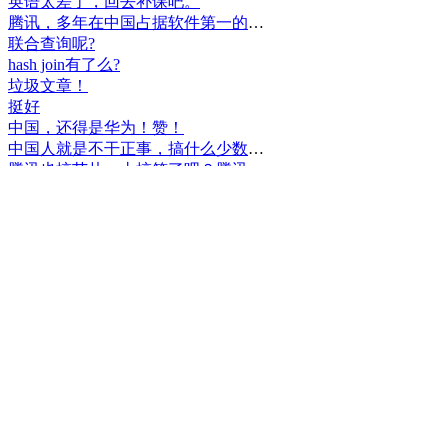
英语太差了，回去补课吧。
腾讯，多年在中国占据软件第一的位置，可惜，除了QQ、微信外，什么都没有做出来。
联合查询呢?
hash join有了么?
垃圾文章！
挺好
中国，还得是华为！赞！
中国人就是不干正事，搞什么少数民族语言，把libreoffice加上系列码，都是找骂的事，就是不干正事。
腾讯也搞芯片，太搞笑了吧？腾讯存在多少年了？过去这么多年腾讯干什么去了？
小米都造出自己的松果仁了，腾讯干什么了？
最后三个图的区别是这样的吗？不对的地方请指出
class B{void m(){t();}void m1(){s();}
class B{void m(){}void m1(){t();}void m2(){s();}
class B{void m(){t();s();}
hello
测试是不是真的
好个屌，就是一骗子
喜大普奔！这个.net core的广告我非常赞同！
PgSQL迟早会是第一。
Windows只是个OS，LINUX是整个完整的开发、应用、办公环境。有什么好比的呢？
把买Windows的钱捐给Linux基金更好吧。
一群无聊的人