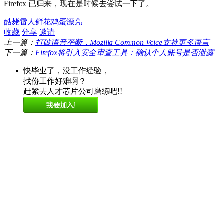
Firefox 已归来，现在是时候去尝试一下了。
酷毙
雷人
鲜花
鸡蛋
漂亮
收藏
分享
邀请
上一篇：
打破语音垄断，Mozilla Common Voice支持更多语言
下一篇：
Firefox将引入安全审查工具：确认个人账号是否泄露
快毕业了，没工作经验，
找份工作好难啊？
赶紧去人才芯片公司磨练吧!!