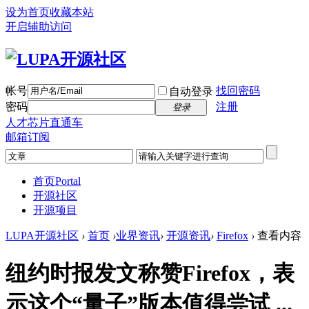
设为首页
收藏本站
开启辅助访问
帐号
找回密码
自动登录
密码
注册
登录
人才芯片直通车
邮箱订阅
首页
Portal
开源社区
开源项目
LUPA开源社区
›
首页
›
业界资讯
›
开源资讯
›
Firefox
›
查看内容
纽约时报发文称赞Firefox，表
示这个“量子”版本值得尝试​​​​​​​ ...