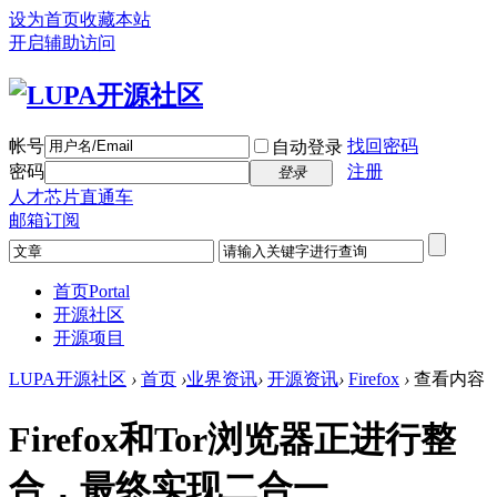
设为首页
收藏本站
开启辅助访问
帐号
找回密码
自动登录
密码
注册
登录
人才芯片直通车
邮箱订阅
首页
Portal
开源社区
开源项目
LUPA开源社区
›
首页
›
业界资讯
›
开源资讯
›
Firefox
›
查看内容
Firefox和Tor浏览器正进行整
合，最终实现二合一