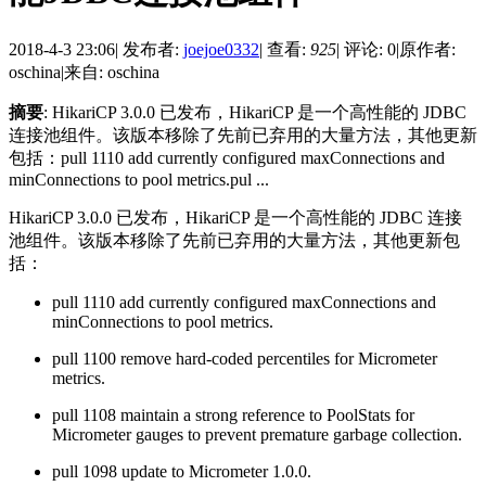
2018-4-3 23:06
|
发布者:
joejoe0332
|
查看:
925
|
评论: 0
|
原作者:
oschina
|
来自: oschina
摘要
: HikariCP 3.0.0 已发布，HikariCP 是一个高性能的 JDBC
连接池组件。该版本移除了先前已弃用的大量方法，其他更新
包括：pull 1110 add currently configured maxConnections and
minConnections to pool metrics.pul ...
HikariCP 3.0.0 已发布，HikariCP 是一个高性能的 JDBC 连接
池组件。该版本移除了先前已弃用的大量方法，其他更新包
括：
pull 1110 add currently configured maxConnections and
minConnections to pool metrics.
pull 1100 remove hard-coded percentiles for Micrometer
metrics.
pull 1108 maintain a strong reference to PoolStats for
Micrometer gauges to prevent premature garbage collection.
pull 1098 update to Micrometer 1.0.0.