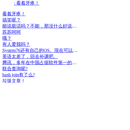
: 看着牙疼！
看着牙疼！
搞笑呢？
能说脏话吗？不能，那没什么好说的了！
苏苏呵呵
哦？
有人爱我吗？
System76还有自己的OS。现在可以递送到很多地区了。
英语太差了，回去补课吧。
腾讯，多年在中国占据软件第一的位置，可惜，除了QQ、微信外，什么都没有做出来。
联合查询呢?
hash join有了么?
垃圾文章！
挺好
中国，还得是华为！赞！
中国人就是不干正事，搞什么少数民族语言，把libreoffice加上系列码，都是找骂的事，就是不干正事。
腾讯也搞芯片，太搞笑了吧？腾讯存在多少年了？过去这么多年腾讯干什么去了？
小米都造出自己的松果仁了，腾讯干什么了？
最后三个图的区别是这样的吗？不对的地方请指出
class B{void m(){t();}void m1(){s();}
class B{void m(){}void m1(){t();}void m2(){s();}