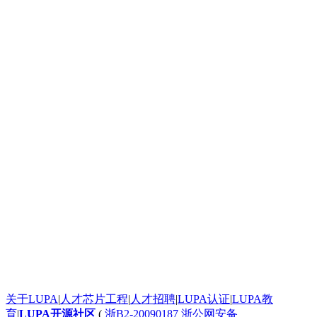
太给力了！
太给力了！
太给力了！
按照步骤搭建不出来求救
史无前例的震撼！
太给力了！
太给力了！
发个评论测试一下这个滚动框是不是真的
太给力了！
太给力了！
一个起步晚，就说明根本没有面对现实的勇气。
google才几岁？
[url=http:///].ankor[/url] <a href="http:///">.ankor</a>
谈红色变，红是造假的代名词吧，红你妹啊。
: 看着牙疼！
看着牙疼！
搞笑呢？
能说脏话吗？不能，那没什么好说的了！
关于LUPA
|
人才芯片工程
|
人才招聘
|
LUPA认证
|
LUPA教
苏苏呵呵
育
|
LUPA开源社区
(
浙B2-20090187
浙公网安备
哦？