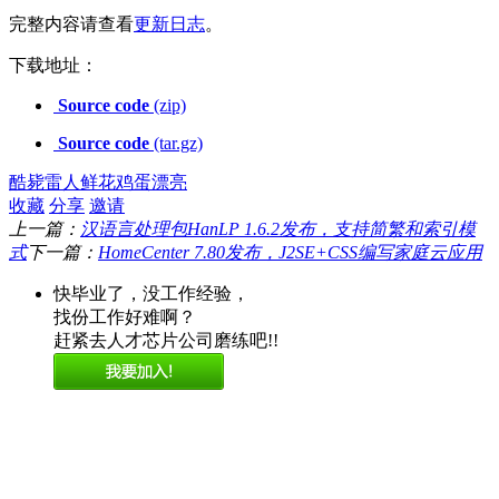
完整内容请查看
更新日志
。
下载地址：
Source code
(zip)
Source code
(tar.gz)
酷毙
雷人
鲜花
鸡蛋
漂亮
收藏
分享
邀请
上一篇：
汉语言处理包HanLP 1.6.2发布，支持简繁和索引模
式
下一篇：
HomeCenter 7.80发布，J2SE+CSS编写家庭云应用
快毕业了，没工作经验，
找份工作好难啊？
赶紧去人才芯片公司磨练吧!!