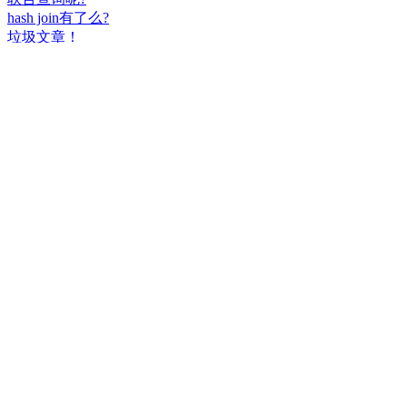
hash join有了么?
垃圾文章！
挺好
中国，还得是华为！赞！
中国人就是不干正事，搞什么少数民族语言，把libreoffice加上系列码，都是找骂的事，就是不干正事。
腾讯也搞芯片，太搞笑了吧？腾讯存在多少年了？过去这么多年腾讯干什么去了？
小米都造出自己的松果仁了，腾讯干什么了？
最后三个图的区别是这样的吗？不对的地方请指出
class B{void m(){t();}void m1(){s();}
class B{void m(){}void m1(){t();}void m2(){s();}
class B{void m(){t();s();}
hello
测试是不是真的
好个屌，就是一骗子
喜大普奔！这个.net core的广告我非常赞同！
PgSQL迟早会是第一。
Windows只是个OS，LINUX是整个完整的开发、应用、办公环境。有什么好比的呢？
把买Windows的钱捐给Linux基金更好吧。
一群无聊的人
上述表达式有一处错误。
老实说，除了最后一个，其他我都会