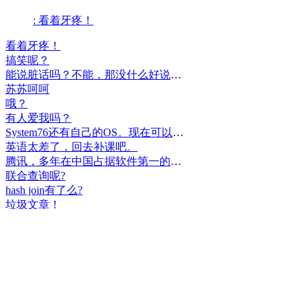
: 看着牙疼！
看着牙疼！
搞笑呢？
能说脏话吗？不能，那没什么好说的了！
苏苏呵呵
哦？
有人爱我吗？
System76还有自己的OS。现在可以递送到很多地区了。
英语太差了，回去补课吧。
腾讯，多年在中国占据软件第一的位置，可惜，除了QQ、微信外，什么都没有做出来。
联合查询呢?
hash join有了么?
垃圾文章！
挺好
中国，还得是华为！赞！
中国人就是不干正事，搞什么少数民族语言，把libreoffice加上系列码，都是找骂的事，就是不干正事。
腾讯也搞芯片，太搞笑了吧？腾讯存在多少年了？过去这么多年腾讯干什么去了？
小米都造出自己的松果仁了，腾讯干什么了？
最后三个图的区别是这样的吗？不对的地方请指出
class B{void m(){t();}void m1(){s();}