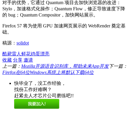
对手的优势，它通过 Quantum 项目去加快浏览器的改进：
Stylo，加速格式化操作；Quantum Flow，修正导致速度下降
的 bug；Quantum Compositor，加快网站展示。
Firefox 57 将为使用 GPU 加速网页展示的 WebRender 奠定基
础。
稿源：
solidot
酷毙
雷人
鲜花
鸡蛋
漂亮
收藏
分享
邀请
上一篇：
Mozilla开源语音识别库，帮助未来App开发
下一篇：
Firefox在64位Windows系统上将默认下载64位
快毕业了，没工作经验，
找份工作好难啊？
赶紧去人才芯片公司磨练吧!!