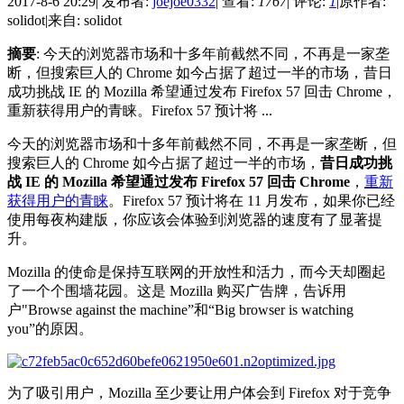
2017-8-6 20:29
|
发布者:
joejoe0332
|
查看:
1767
|
评论:
1
|
原作者:
solidot
|
来自: solidot
摘要
: 今天的浏览器市场和十多年前截然不同，不再是一家垄
断，但搜索巨人的 Chrome 如今占据了超过一半的市场，昔日
成功挑战 IE 的 Mozilla 希望通过发布 Firefox 57 回击 Chrome，
重新获得用户的青睐。Firefox 57 预计将 ...
今天的浏览器市场和十多年前截然不同，不再是一家垄断，但
搜索巨人的 Chrome 如今占据了超过一半的市场，
昔日成功挑
战 IE 的 Mozilla 希望通过发布 Firefox 57 回击 Chrome
，
重新
获得用户的青睐
。Firefox 57 预计将在 11 月发布，如果你已经
使用每夜构建版，你应该会体验到浏览器的速度有了显著提
升。
Mozilla 的使命是保持互联网的开放性和活力，而今天却圈起
了一个个围墙花园。这是 Mozilla 购买广告牌，告诉用
户"Browse against the machine”和“Big browser is watching
you”的原因。
为了吸引用户，Mozilla 至少要让用户体会到 Firefox 对于竞争