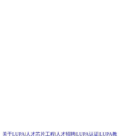
太给力了！
太给力了！
太给力了！
太给力了！
按照步骤搭建不出来求救
史无前例的震撼！
太给力了！
太给力了！
发个评论测试一下这个滚动框是不是真的
太给力了！
太给力了！
一个起步晚，就说明根本没有面对现实的勇气。
google才几岁？
[url=http:///].ankor[/url] <a href="http:///">.ankor</a>
谈红色变，红是造假的代名词吧，红你妹啊。
: 看着牙疼！
看着牙疼！
搞笑呢？
能说脏话吗？不能，那没什么好说的了！
关于LUPA
|
人才芯片工程
|
人才招聘
|
LUPA认证
|
LUPA教
苏苏呵呵