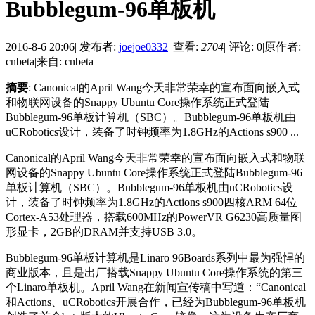
Bubblegum-96单板机
2016-8-6 20:06
|
发布者:
joejoe0332
|
查看:
2704
|
评论: 0
|
原作者:
cnbeta
|
来自: cnbeta
摘要
: Canonical的April Wang今天非常荣幸的宣布面向嵌入式
和物联网设备的Snappy Ubuntu Core操作系统正式登陆
Bubblegum-96单板计算机（SBC）。Bubblegum-96单板机由
uCRobotics设计，装备了时钟频率为1.8GHz的Actions s900 ...
Canonical的April Wang今天非常荣幸的宣布面向嵌入式和物联
网设备的Snappy Ubuntu Core操作系统正式登陆Bubblegum-96
单板计算机（SBC）。
Bubblegum-96单板机由uCRobotics设
计，装备了时钟频率为1.8GHz的Actions s900四核ARM 64位
Cortex-A53处理器，搭载600MHz的PowerVR G6230高质量图
形显卡，2GB的DRAM并支持USB 3.0。
Bubblegum-96单板计算机是Linaro 96Boards系列中最为强悍的
商业版本，且是出厂搭载Snappy Ubuntu Core操作系统的第三
个Linaro单板机。April Wang在新闻宣传稿中写道：“Canonical
和Actions、uCRobotics开展合作，已经为Bubblegum-96单板机