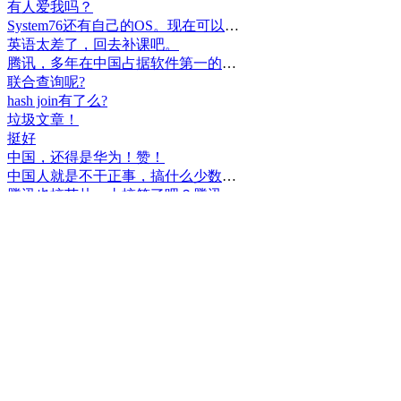
有人爱我吗？
System76还有自己的OS。现在可以递送到很多地区了。
英语太差了，回去补课吧。
腾讯，多年在中国占据软件第一的位置，可惜，除了QQ、微信外，什么都没有做出来。
联合查询呢?
hash join有了么?
垃圾文章！
挺好
中国，还得是华为！赞！
中国人就是不干正事，搞什么少数民族语言，把libreoffice加上系列码，都是找骂的事，就是不干正事。
腾讯也搞芯片，太搞笑了吧？腾讯存在多少年了？过去这么多年腾讯干什么去了？
小米都造出自己的松果仁了，腾讯干什么了？
最后三个图的区别是这样的吗？不对的地方请指出
class B{void m(){t();}void m1(){s();}
class B{void m(){}void m1(){t();}void m2(){s();}
class B{void m(){t();s();}
hello
测试是不是真的
好个屌，就是一骗子
喜大普奔！这个.net core的广告我非常赞同！
PgSQL迟早会是第一。
Windows只是个OS，LINUX是整个完整的开发、应用、办公环境。有什么好比的呢？