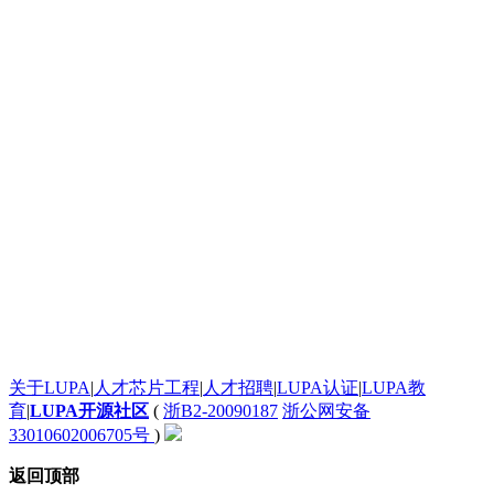
发个评论测试一下这个滚动框是不是真的
太给力了！
太给力了！
一个起步晚，就说明根本没有面对现实的勇气。
google才几岁？
[url=http:///].ankor[/url] <a href="http:///">.ankor</a>
谈红色变，红是造假的代名词吧，红你妹啊。
: 看着牙疼！
看着牙疼！
搞笑呢？
能说脏话吗？不能，那没什么好说的了！
苏苏呵呵
哦？
有人爱我吗？
System76还有自己的OS。现在可以递送到很多地区了。
关于LUPA
|
人才芯片工程
|
人才招聘
|
LUPA认证
|
LUPA教
英语太差了，回去补课吧。
育
|
LUPA开源社区
(
浙B2-20090187
浙公网安备
腾讯，多年在中国占据软件第一的位置，可惜，除了QQ、微信外，什么都没有做出来。
33010602006705号
)
联合查询呢?
hash join有了么?
返回顶部