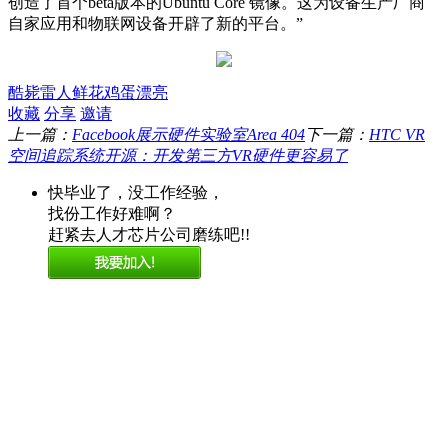
创造了首个beta版本的Ubuntu Core 镜像。这为设备生产厂商
自家应用和物联网设备开辟了新的平台。”
酷毙
雷人
鲜花
鸡蛋
漂亮
收藏
分享
邀请
上一篇：
Facebook展示硬件实验室Area 404
下一篇：
HTC VR
空间追踪系统开源：开发第三方VR硬件更容易了
快毕业了，没工作经验，
找份工作好难啊？
赶紧去人才芯片公司磨练吧!!