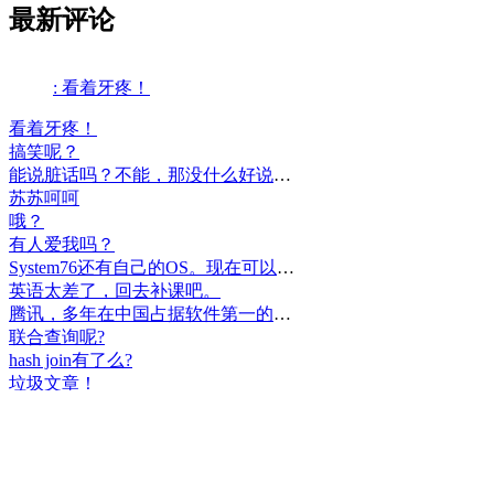
最新评论
: 看着牙疼！
看着牙疼！
搞笑呢？
能说脏话吗？不能，那没什么好说的了！
苏苏呵呵
哦？
有人爱我吗？
System76还有自己的OS。现在可以递送到很多地区了。
英语太差了，回去补课吧。
腾讯，多年在中国占据软件第一的位置，可惜，除了QQ、微信外，什么都没有做出来。
联合查询呢?
hash join有了么?
垃圾文章！
挺好
中国，还得是华为！赞！
中国人就是不干正事，搞什么少数民族语言，把libreoffice加上系列码，都是找骂的事，就是不干正事。
腾讯也搞芯片，太搞笑了吧？腾讯存在多少年了？过去这么多年腾讯干什么去了？