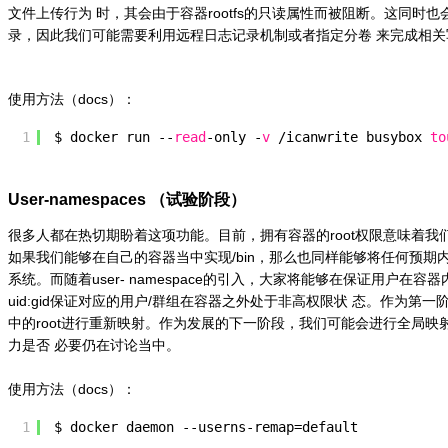
文件上传行为 时，其会由于容器rootfs的只读属性而被阻断。这同时也会
录，因此我们可能需要利用远程日志记录机制或者指定分卷 来完成相关
使用方法（docs）：
1
$ docker run --
read
-only -
v
/icanwrite
busybox
to
User-namespaces （试验阶段）
很多人都在热切期盼着这项功能。目前，拥有容器的root权限意味着我们在
如果我们能够在自己的容器当中实现/bin，那么也同样能够将任何预期
系统。而随着user- namespace的引入，大家将能够在保证用户在容
uid:gid保证对应的用户/群组在容器之外处于非高权限状 态。作为第
中的root进行重新映射。作为发展的下一阶段，我们可能会进行全局
力是否 必要仍在讨论当中。
使用方法（docs）：
1
$ docker daemon --userns-remap=default