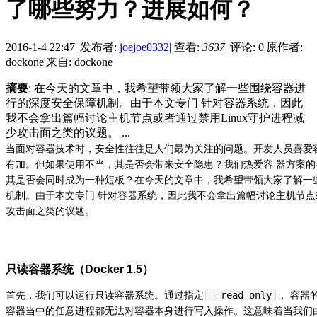
了哪些努力？进展如何？
2016-1-4 22:47
|
发布者:
joejoe0332
|
查看:
3637
|
评论: 0
|
原作者:
dockone
|
来自: dockone
摘要
: 在今天的文章中，我希望带领大家了解一些围绕容器进
行的深度安全保障机制。由于本文专门 针对容器系统，因此
我不会拿出篇幅讨论主机节点或者通过禁用Linux守护进程减
少攻击面之类的议题。 ...
当面对容器技术时，安全性往往是人们最为关注的问题。开发人员喜爱
有加。但如果使用不当，其是否会带来安全隐患？我们热爱容 器方案
其是否会同时成为一种短板？在今天的文章中，我希望带领大家了解一
机制。由于本文专门 针对容器系统，因此我不会拿出篇幅讨论主机节点或
攻击面之类的议题。
只读容器系统（Docker 1.5）
首先，我们可以运行只读容器系统。通过指定
--read-only
， 容器
容器当中的任意进程都无法对容器本身进行写入操作。这意味着当我们