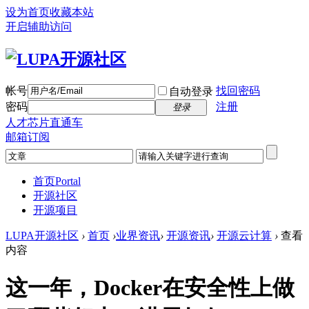
设为首页
收藏本站
开启辅助访问
帐号
找回密码
自动登录
密码
注册
登录
人才芯片直通车
邮箱订阅
首页
Portal
开源社区
开源项目
LUPA开源社区
›
首页
›
业界资讯
›
开源资讯
›
开源云计算
›
查看
内容
这一年，Docker在安全性上做