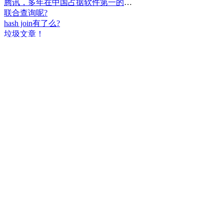
腾讯，多年在中国占据软件第一的位置，可惜，除了QQ、微信外，什么都没有做出来。
联合查询呢?
hash join有了么?
垃圾文章！
挺好
中国，还得是华为！赞！
中国人就是不干正事，搞什么少数民族语言，把libreoffice加上系列码，都是找骂的事，就是不干正事。
腾讯也搞芯片，太搞笑了吧？腾讯存在多少年了？过去这么多年腾讯干什么去了？
小米都造出自己的松果仁了，腾讯干什么了？
最后三个图的区别是这样的吗？不对的地方请指出
class B{void m(){t();}void m1(){s();}
class B{void m(){}void m1(){t();}void m2(){s();}
class B{void m(){t();s();}
hello
测试是不是真的
好个屌，就是一骗子
喜大普奔！这个.net core的广告我非常赞同！
PgSQL迟早会是第一。
Windows只是个OS，LINUX是整个完整的开发、应用、办公环境。有什么好比的呢？
把买Windows的钱捐给Linux基金更好吧。
一群无聊的人
上述表达式有一处错误。