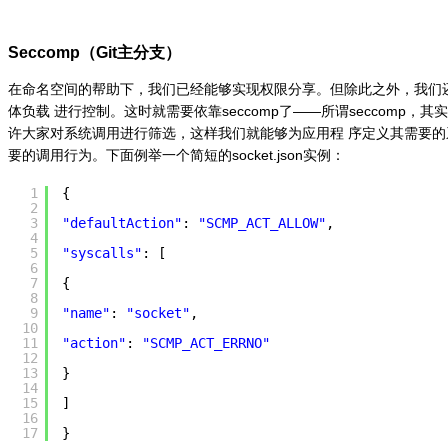
Seccomp（Git主分支）
在命名空间的帮助下，我们已经能够实现权限分享。但除此之外，我们
体负载 进行控制。这时就需要依靠seccomp了——所谓seccomp
许大家对系统调用进行筛选，这样我们就能够为应用程 序定义其需要
要的调用行为。下面例举一个简短的socket.json实例：
1
{
2
3
"defaultAction"
:
"SCMP_ACT_ALLOW"
,
4
5
"syscalls"
: [
6
7
{
8
9
"name"
:
"socket"
,
10
11
"action"
:
"SCMP_ACT_ERRNO"
12
13
}
14
15
]
16
17
}