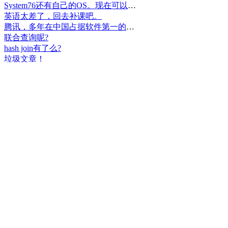
System76还有自己的OS。现在可以递送到很多地区了。
英语太差了，回去补课吧。
腾讯，多年在中国占据软件第一的位置，可惜，除了QQ、微信外，什么都没有做出来。
联合查询呢?
hash join有了么?
垃圾文章！
挺好
中国，还得是华为！赞！
中国人就是不干正事，搞什么少数民族语言，把libreoffice加上系列码，都是找骂的事，就是不干正事。
腾讯也搞芯片，太搞笑了吧？腾讯存在多少年了？过去这么多年腾讯干什么去了？
小米都造出自己的松果仁了，腾讯干什么了？
最后三个图的区别是这样的吗？不对的地方请指出
class B{void m(){t();}void m1(){s();}
class B{void m(){}void m1(){t();}void m2(){s();}
class B{void m(){t();s();}
hello
测试是不是真的
好个屌，就是一骗子
喜大普奔！这个.net core的广告我非常赞同！
PgSQL迟早会是第一。
Windows只是个OS，LINUX是整个完整的开发、应用、办公环境。有什么好比的呢？
把买Windows的钱捐给Linux基金更好吧。