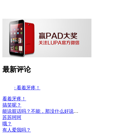
最新评论
: 看着牙疼！
看着牙疼！
搞笑呢？
能说脏话吗？不能，那没什么好说的了！
苏苏呵呵
哦？
有人爱我吗？