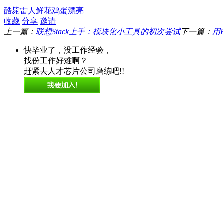
酷毙
雷人
鲜花
鸡蛋
漂亮
收藏
分享
邀请
上一篇：
联想Stack上手：模块化小工具的初次尝试
下一篇：
用R
快毕业了，没工作经验，
找份工作好难啊？
赶紧去人才芯片公司磨练吧!!