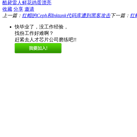
酷毙
雷人
鲜花
鸡蛋
漂亮
收藏
分享
邀请
上一篇：
红帽的Ceph和Inktank代码库遭到黑客攻击
下一篇：
红
快毕业了，没工作经验，
找份工作好难啊？
赶紧去人才芯片公司磨练吧!!