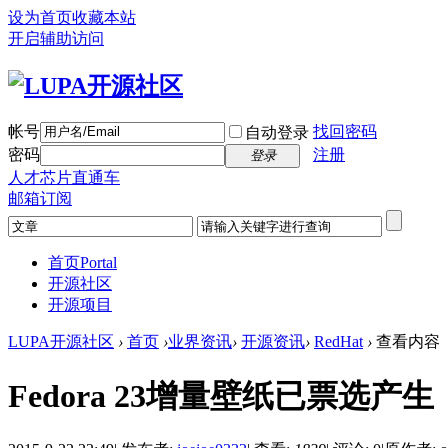
设为首页
收藏本站
开启辅助访问
帐号
找回密码
自动登录
密码
注册
登录
人才芯片直通车
邮箱订阅
首页
Portal
开源社区
开源项目
LUPA开源社区
›
首页
›
业界资讯
›
开源资讯
›
RedHat
›
查看内容
Fedora 23增量壁纸已票选产生