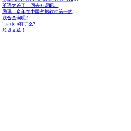
联合查询呢?
hash join有了么?
垃圾文章！
挺好
中国，还得是华为！赞！
中国人就是不干正事，搞什么少数民族语言，把libreoffice加上系列码，都是找骂的事，就是不干正事。
腾讯也搞芯片，太搞笑了吧？腾讯存在多少年了？过去这么多年腾讯干什么去了？
小米都造出自己的松果仁了，腾讯干什么了？
最后三个图的区别是这样的吗？不对的地方请指出
class B{void m(){t();}void m1(){s();}
class B{void m(){}void m1(){t();}void m2(){s();}
class B{void m(){t();s();}
hello
测试是不是真的
好个屌，就是一骗子
喜大普奔！这个.net core的广告我非常赞同！
PgSQL迟早会是第一。
Windows只是个OS，LINUX是整个完整的开发、应用、办公环境。有什么好比的呢？
把买Windows的钱捐给Linux基金更好吧。
一群无聊的人
上述表达式有一处错误。
老实说，除了最后一个，其他我都会