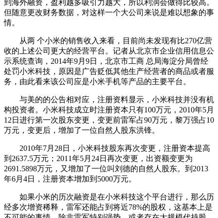
到海外融资，盈利越多吸引力越大，所以利润会做得比较高。
但随意更改财务数据，对这样一个大公司来说是难以想象的事
情。
从两 个小米的销售收入来看，目前尚未发现有比270亿营
收的上述公司更大的经营平台。记者从北京市企业信用信息公
示系统查询，2014年9月9日，北京市工商 总局海淀分局曾经
处罚小米科技，原因是广告贬低其他生产经营者的商品或者服
务，由此看来该公司应是小米手机等产品的主要平台。
与美的的公告相对应，注册资料显示，小米科技并没有机
构投资者。小米科技成立时注册资本只有100万元，2010年5月
12日进行第一次股东变更，变更前雷军占90万元，黎万强占10
万元，变更后，增加了一位自然人股东洪锋。
2010年7月28日，小米科技股东再次变更，注册资本提高
到2637.5万元；2011年5月24日再次变更，出资额变更为
2691.5898万元，又增加了一位叫刘德的自然人股东。到2013
年6月4日，注册资本增加到5000万元。
如果小米的历次融资是在小米科技这个平台进行，那么历
经多次增资稀释，雷军还能占到将近78%的股权，这基本上是
不可能的事情，除非雷军特别强势，或者存在大规模代持股