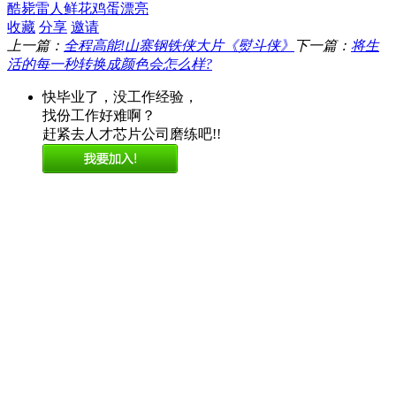
酷毙
雷人
鲜花
鸡蛋
漂亮
收藏
分享
邀请
上一篇：
全程高能!山寨钢铁侠大片《熨斗侠》
下一篇：
将生
活的每一秒转换成颜色会怎么样?
快毕业了，没工作经验，
找份工作好难啊？
赶紧去人才芯片公司磨练吧!!