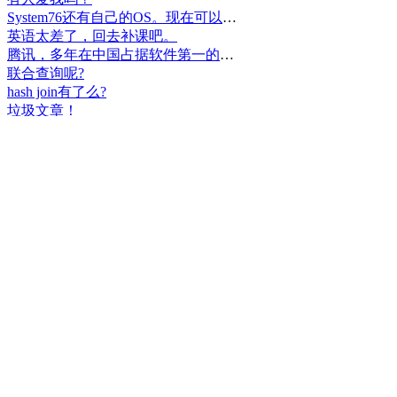
System76还有自己的OS。现在可以递送到很多地区了。
英语太差了，回去补课吧。
腾讯，多年在中国占据软件第一的位置，可惜，除了QQ、微信外，什么都没有做出来。
联合查询呢?
hash join有了么?
垃圾文章！
挺好
中国，还得是华为！赞！
中国人就是不干正事，搞什么少数民族语言，把libreoffice加上系列码，都是找骂的事，就是不干正事。
腾讯也搞芯片，太搞笑了吧？腾讯存在多少年了？过去这么多年腾讯干什么去了？
小米都造出自己的松果仁了，腾讯干什么了？
最后三个图的区别是这样的吗？不对的地方请指出
class B{void m(){t();}void m1(){s();}
class B{void m(){}void m1(){t();}void m2(){s();}
class B{void m(){t();s();}
hello
测试是不是真的
好个屌，就是一骗子
喜大普奔！这个.net core的广告我非常赞同！
PgSQL迟早会是第一。
Windows只是个OS，LINUX是整个完整的开发、应用、办公环境。有什么好比的呢？