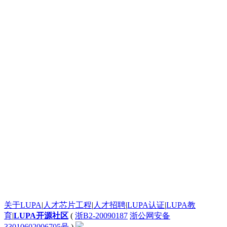
按照步骤搭建不出来求救
史无前例的震撼！
太给力了！
太给力了！
发个评论测试一下这个滚动框是不是真的
太给力了！
太给力了！
一个起步晚，就说明根本没有面对现实的勇气。
google才几岁？
[url=http:///].ankor[/url] <a href="http:///">.ankor</a>
谈红色变，红是造假的代名词吧，红你妹啊。
: 看着牙疼！
看着牙疼！
搞笑呢？
能说脏话吗？不能，那没什么好说的了！
苏苏呵呵
哦？
有人爱我吗？
关于LUPA
|
人才芯片工程
|
人才招聘
|
LUPA认证
|
LUPA教
System76还有自己的OS。现在可以递送到很多地区了。
育
|
LUPA开源社区
(
浙B2-20090187
浙公网安备
英语太差了，回去补课吧。
33010602006705号
)