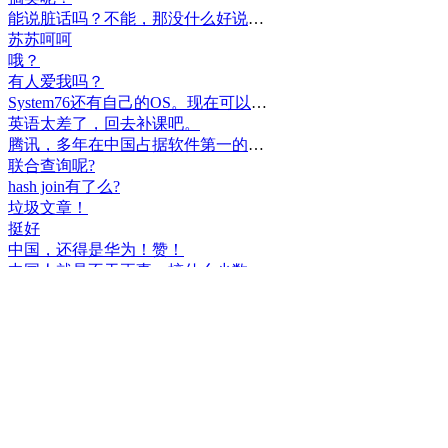
能说脏话吗？不能，那没什么好说的了！
苏苏呵呵
哦？
有人爱我吗？
System76还有自己的OS。现在可以递送到很多地区了。
英语太差了，回去补课吧。
腾讯，多年在中国占据软件第一的位置，可惜，除了QQ、微信外，什么都没有做出来。
联合查询呢?
hash join有了么?
垃圾文章！
挺好
中国，还得是华为！赞！
中国人就是不干正事，搞什么少数民族语言，把libreoffice加上系列码，都是找骂的事，就是不干正事。
腾讯也搞芯片，太搞笑了吧？腾讯存在多少年了？过去这么多年腾讯干什么去了？
小米都造出自己的松果仁了，腾讯干什么了？
最后三个图的区别是这样的吗？不对的地方请指出
class B{void m(){t();}void m1(){s();}
class B{void m(){}void m1(){t();}void m2(){s();}
class B{void m(){t();s();}
hello
测试是不是真的
好个屌，就是一骗子