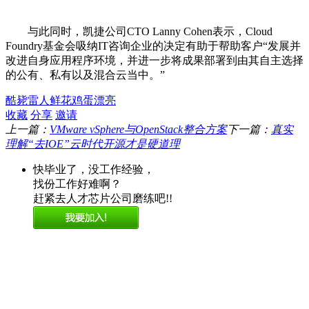
与此同时，凯捷公司CTO Lanny Cohen表示，Cloud
Foundry基金会吸纳IT咨询企业的决定有助于帮助客户“发展并
改进自身应用程序环境，并进一步将成果部署到由其自主选择
的公有、私有以及混合云当中。”
酷毙
雷人
鲜花
鸡蛋
漂亮
收藏
分享
邀请
上一篇：
VMware vSphere与OpenStack整合方案
下一篇：
真实
理解“去IOE”云时代开源才是硬道理
快毕业了，没工作经验，
找份工作好难啊？
赶紧去人才芯片公司磨练吧!!