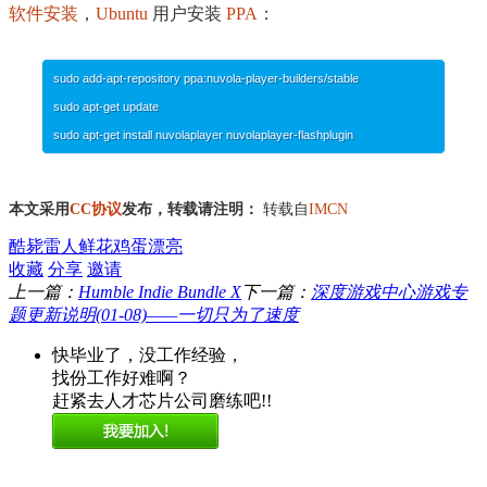
软件安装
，
Ubuntu
用户安装
PPA
：
sudo add-apt-repository ppa:nuvola-player-builders/stable
sudo apt-get update
sudo apt-get install nuvolaplayer nuvolaplayer-flashplugin
本文采用
CC协议
发布，转载请注明：
转载自
IMCN
酷毙
雷人
鲜花
鸡蛋
漂亮
收藏
分享
邀请
上一篇：
Humble Indie Bundle X
下一篇：
深度游戏中心游戏专
题更新说明(01-08)——一切只为了速度
快毕业了，没工作经验，
找份工作好难啊？
赶紧去人才芯片公司磨练吧!!