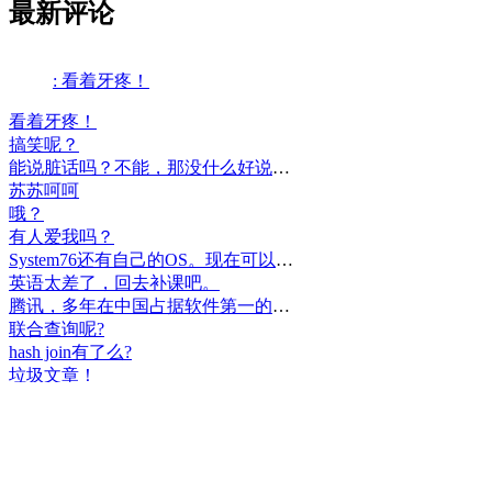
最新评论
: 看着牙疼！
看着牙疼！
搞笑呢？
能说脏话吗？不能，那没什么好说的了！
苏苏呵呵
哦？
有人爱我吗？
System76还有自己的OS。现在可以递送到很多地区了。
英语太差了，回去补课吧。
腾讯，多年在中国占据软件第一的位置，可惜，除了QQ、微信外，什么都没有做出来。
联合查询呢?
hash join有了么?
垃圾文章！
挺好
中国，还得是华为！赞！
中国人就是不干正事，搞什么少数民族语言，把libreoffice加上系列码，都是找骂的事，就是不干正事。
腾讯也搞芯片，太搞笑了吧？腾讯存在多少年了？过去这么多年腾讯干什么去了？
小米都造出自己的松果仁了，腾讯干什么了？