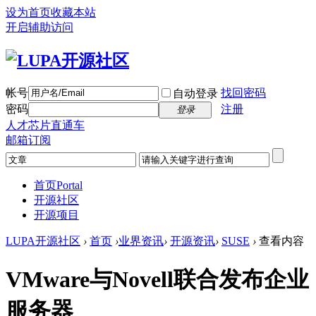
设为首页
收藏本站
开启辅助访问
帐号
找回密码
自动登录
密码
注册
登录
人才芯片直通车
邮箱订阅
首页
Portal
开源社区
开源项目
LUPA开源社区
›
首页
›
业界资讯
›
开源资讯
›
SUSE
›
查看内容
VMware与Novell联合发布企业
服务器