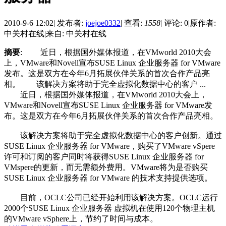
2010-9-6 12:02
|
发布者:
joejoe0332
|
查看:
1558
|
评论: 0
|
原作者:
中关村在线
|
来自: 中关村在线
摘要
: 近日，根据国外媒体报道，在VMworld 2010大会
上，VMware和Novell宣布SUSE Linux 企业服务器 for VMware
发布。这是双方在今年6月拓展伙伴关系的首次合作产品亮
相。 该解决方案将助于完全虚拟化数据中心的客户 ...
近日，根据国外媒体报道，在VMworld 2010大会上，
VMware和Novell宣布SUSE Linux 企业服务器 for VMware发
布。这是双方在今年6月拓展伙伴关系的首次合作产品亮相。
该解决方案将助于完全虚拟化数据中心的客户创新。通过
SUSE Linux 企业服务器 for VMware，购买了VMware vSpere
许可和订阅的客户同时将获得SUSE Linux 企业服务器 for
VMspere的更新，而无需额外费用。VMware将为是否购买
SUSE Linux 企业服务器 for VMware 的技术支持提供选项。
目前，OCLC公司已经开始利用该解决方案。OCLC运行
2000个SUSE Linux 企业服务器 虚拟机在使用120个物理主机
的VMware vSphere上，节约了时间与成本。