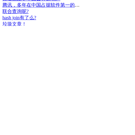
腾讯，多年在中国占据软件第一的位置，可惜，除了QQ、微信外，什么都没有做出来。
联合查询呢?
hash join有了么?
垃圾文章！
挺好
中国，还得是华为！赞！
中国人就是不干正事，搞什么少数民族语言，把libreoffice加上系列码，都是找骂的事，就是不干正事。
腾讯也搞芯片，太搞笑了吧？腾讯存在多少年了？过去这么多年腾讯干什么去了？
小米都造出自己的松果仁了，腾讯干什么了？
最后三个图的区别是这样的吗？不对的地方请指出
class B{void m(){t();}void m1(){s();}
class B{void m(){}void m1(){t();}void m2(){s();}
class B{void m(){t();s();}
hello
测试是不是真的
好个屌，就是一骗子
喜大普奔！这个.net core的广告我非常赞同！
PgSQL迟早会是第一。
Windows只是个OS，LINUX是整个完整的开发、应用、办公环境。有什么好比的呢？
把买Windows的钱捐给Linux基金更好吧。
一群无聊的人
上述表达式有一处错误。