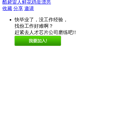
酷毙
雷人
鲜花
鸡蛋
漂亮
收藏
分享
邀请
快毕业了，没工作经验，
找份工作好难啊？
赶紧去人才芯片公司磨练吧!!