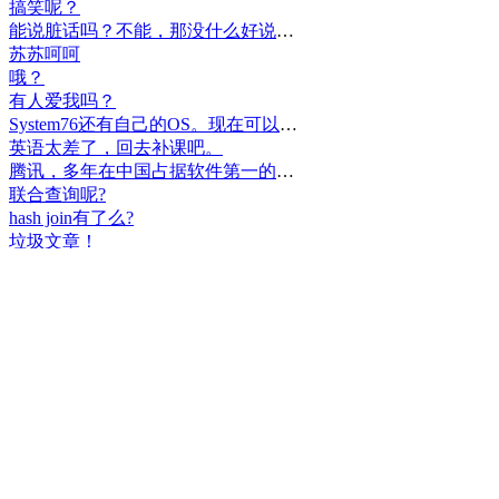
搞笑呢？
能说脏话吗？不能，那没什么好说的了！
苏苏呵呵
哦？
有人爱我吗？
System76还有自己的OS。现在可以递送到很多地区了。
英语太差了，回去补课吧。
腾讯，多年在中国占据软件第一的位置，可惜，除了QQ、微信外，什么都没有做出来。
联合查询呢?
hash join有了么?
垃圾文章！
挺好
中国，还得是华为！赞！
中国人就是不干正事，搞什么少数民族语言，把libreoffice加上系列码，都是找骂的事，就是不干正事。
腾讯也搞芯片，太搞笑了吧？腾讯存在多少年了？过去这么多年腾讯干什么去了？
小米都造出自己的松果仁了，腾讯干什么了？
最后三个图的区别是这样的吗？不对的地方请指出
class B{void m(){t();}void m1(){s();}
class B{void m(){}void m1(){t();}void m2(){s();}
class B{void m(){t();s();}
hello
测试是不是真的