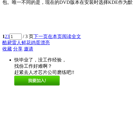
包。唯一不同的是，现在的DVD版本在安装时选择KDE作为
1
2
3
/ 3 页
下一页
在本页阅读全文
酷毙
雷人
鲜花
鸡蛋
漂亮
收藏
分享
邀请
快毕业了，没工作经验，
找份工作好难啊？
赶紧去人才芯片公司磨练吧!!