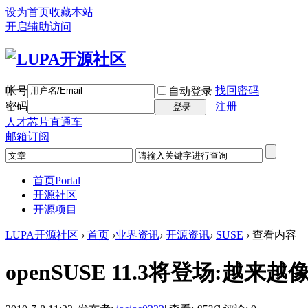
设为首页
收藏本站
开启辅助访问
帐号
找回密码
自动登录
密码
注册
登录
人才芯片直通车
邮箱订阅
首页
Portal
开源社区
开源项目
LUPA开源社区
›
首页
›
业界资讯
›
开源资讯
›
SUSE
›
查看内容
openSUSE 11.3将登场:越来越像F