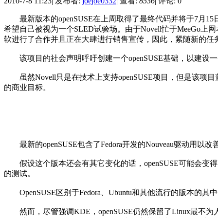
2010-7-8 11:23
|
发布者:
joejoe0332
|
查看:
8536
|
评论: 0
最新版本的openSUSE在上周取得了最终代码并将于7月1
希望自己被视为一个SLED试验场。由于Novell忙于MeeGo上
软进行了合作并且正在大肆进行销售宣传，因此，紧随新的任务宣言
该项目的社会声明呼吁创建一个openSUSE基础，以建设
虽然Novell只是在技术上支持openSUSE项目，但是该项目董事会五个成
的商业目标。
最新的openSUSE包含了Fedora开发的Nouveau驱动用以改善
假设这个版本还会有其它变化的话，openSUSE可能会变得更像F
的测试。
OpenSUSE区别于Fedora、Ubuntu和其他流行的版本
然而，尽管强调KDE，openSUSE仍然保留了Linux最不