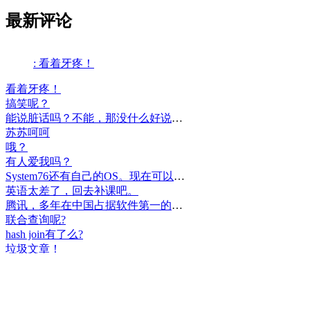
最新评论
: 看着牙疼！
看着牙疼！
搞笑呢？
能说脏话吗？不能，那没什么好说的了！
苏苏呵呵
哦？
有人爱我吗？
System76还有自己的OS。现在可以递送到很多地区了。
英语太差了，回去补课吧。
腾讯，多年在中国占据软件第一的位置，可惜，除了QQ、微信外，什么都没有做出来。
联合查询呢?
hash join有了么?
垃圾文章！
挺好
中国，还得是华为！赞！
中国人就是不干正事，搞什么少数民族语言，把libreoffice加上系列码，都是找骂的事，就是不干正事。
腾讯也搞芯片，太搞笑了吧？腾讯存在多少年了？过去这么多年腾讯干什么去了？