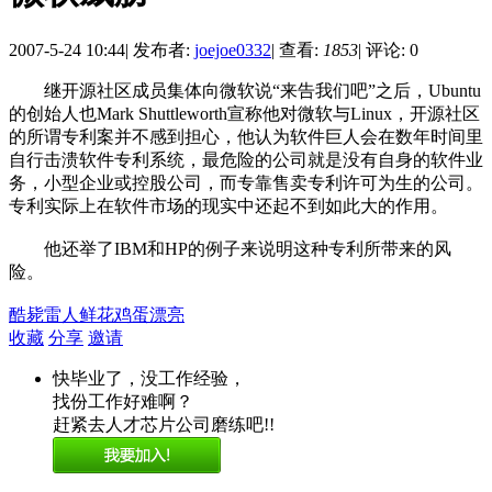
2007-5-24 10:44
|
发布者:
joejoe0332
|
查看:
1853
|
评论: 0
继开源社区成员集体向微软说“来告我们吧”之后，Ubuntu
的创始人也Mark Shuttleworth宣称他对微软与Linux，开源社区
的所谓专利案并不感到担心，他认为软件巨人会在数年时间里
自行击溃软件专利系统，最危险的公司就是没有自身的软件业
务，小型企业或控股公司，而专靠售卖专利许可为生的公司。
专利实际上在软件市场的现实中还起不到如此大的作用。
他还举了IBM和HP的例子来说明这种专利所带来的风
险。
酷毙
雷人
鲜花
鸡蛋
漂亮
收藏
分享
邀请
快毕业了，没工作经验，
找份工作好难啊？
赶紧去人才芯片公司磨练吧!!