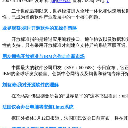
2007-3-14 09:49
|
发布者:
joejoe0332
|
查看:
3820
|
评论:
1
二十世纪后期以来，世界经济进入全球一体化和快速增长期
性，已成为当前软件产业发展中的一个核心问题。
业界观察:探讨开源软件的互操作策略
开放标准指的是通过应用编程接口、通信协议以及数据和
性的支持，只有采用开放标准才能建立支持异构系统互联互通
用友拥抱开放标准与IBM合作走向新市场
中国最大的软件公司用友（SSE：600588）今日宣布，它
IBM的全球研发实验室、创新中心网络以及销售和营销专家开
刘有涛:我对开源软件的理解
在托马斯·佛里德曼所著的“世界是平的”这本书里提到：uplo
法国议会办公电脑将安装Linux系统
据国外媒体3月12日报道，法国国民议会日前宣布，将在其上千台