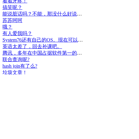
看着牙疼！
搞笑呢？
能说脏话吗？不能，那没什么好说的了！
苏苏呵呵
哦？
有人爱我吗？
System76还有自己的OS。现在可以递送到很多地区了。
英语太差了，回去补课吧。
腾讯，多年在中国占据软件第一的位置，可惜，除了QQ、微信外，什么都没有做出来。
联合查询呢?
hash join有了么?
垃圾文章！
挺好
中国，还得是华为！赞！
中国人就是不干正事，搞什么少数民族语言，把libreoffice加上系列码，都是找骂的事，就是不干正事。
腾讯也搞芯片，太搞笑了吧？腾讯存在多少年了？过去这么多年腾讯干什么去了？
小米都造出自己的松果仁了，腾讯干什么了？
最后三个图的区别是这样的吗？不对的地方请指出
class B{void m(){t();}void m1(){s();}
class B{void m(){}void m1(){t();}void m2(){s();}
class B{void m(){t();s();}
hello