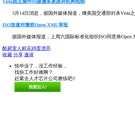
Vista因互操作问题遭多家政府机构抵制
3月14日消息，据国外媒体报道，继美国交通部封杀Vista之后，
ISO加速对微软Open XML审批
据国外媒体报道，上周六国际标准化组织ISO同意将Open 
酷毙
雷人
鲜花
鸡蛋
漂亮
收藏
分享
邀请
快毕业了，没工作经验，
找份工作好难啊？
赶紧去人才芯片公司磨练吧!!