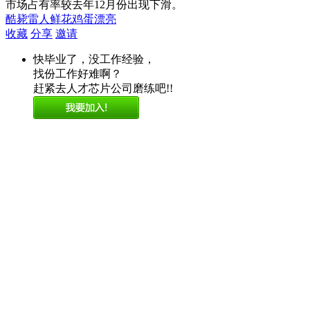
市场占有率较去年12月份出现下滑。
酷毙
雷人
鲜花
鸡蛋
漂亮
收藏
分享
邀请
快毕业了，没工作经验，
找份工作好难啊？
赶紧去人才芯片公司磨练吧!!