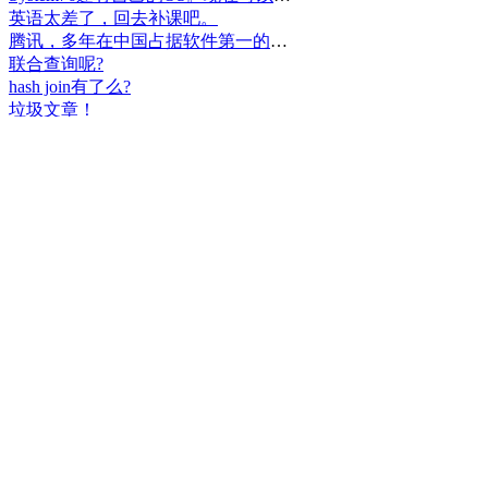
英语太差了，回去补课吧。
腾讯，多年在中国占据软件第一的位置，可惜，除了QQ、微信外，什么都没有做出来。
联合查询呢?
hash join有了么?
垃圾文章！
挺好
中国，还得是华为！赞！
中国人就是不干正事，搞什么少数民族语言，把libreoffice加上系列码，都是找骂的事，就是不干正事。
腾讯也搞芯片，太搞笑了吧？腾讯存在多少年了？过去这么多年腾讯干什么去了？
小米都造出自己的松果仁了，腾讯干什么了？
最后三个图的区别是这样的吗？不对的地方请指出
class B{void m(){t();}void m1(){s();}
class B{void m(){}void m1(){t();}void m2(){s();}
class B{void m(){t();s();}
hello
测试是不是真的
好个屌，就是一骗子
喜大普奔！这个.net core的广告我非常赞同！
PgSQL迟早会是第一。
Windows只是个OS，LINUX是整个完整的开发、应用、办公环境。有什么好比的呢？
把买Windows的钱捐给Linux基金更好吧。
一群无聊的人