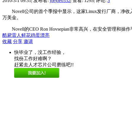
2010-3-1 09:31
|
发布者:
joejoe0332
|
查看:
1293
|
评论:
3
Novell公司的首个季报中显示，这家Linux发行厂商，净收入
万美金。
Novell的CEO Ron Hovsepian非常高兴，在安
酷毙
雷人
鲜花
鸡蛋
漂亮
收藏
分享
邀请
快毕业了，没工作经验，
找份工作好难啊？
赶紧去人才芯片公司磨练吧!!