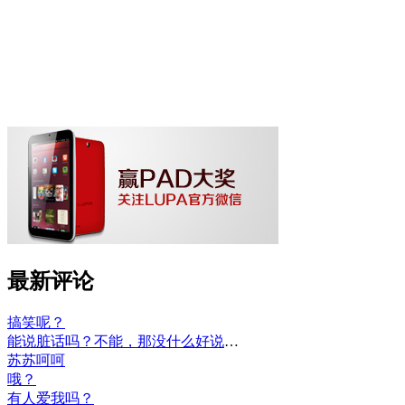
最新评论
搞笑呢？
能说脏话吗？不能，那没什么好说的了！
苏苏呵呵
哦？
有人爱我吗？