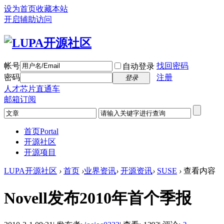
设为首页
收藏本站
开启辅助访问
帐号
找回密码
自动登录
密码
注册
登录
人才芯片直通车
邮箱订阅
首页
Portal
开源社区
开源项目
LUPA开源社区
›
首页
›
业界资讯
›
开源资讯
›
SUSE
›
查看内容
Novell发布2010年首个季报