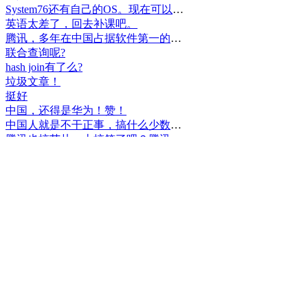
System76还有自己的OS。现在可以递送到很多地区了。
英语太差了，回去补课吧。
腾讯，多年在中国占据软件第一的位置，可惜，除了QQ、微信外，什么都没有做出来。
联合查询呢?
hash join有了么?
垃圾文章！
挺好
中国，还得是华为！赞！
中国人就是不干正事，搞什么少数民族语言，把libreoffice加上系列码，都是找骂的事，就是不干正事。
腾讯也搞芯片，太搞笑了吧？腾讯存在多少年了？过去这么多年腾讯干什么去了？
小米都造出自己的松果仁了，腾讯干什么了？
最后三个图的区别是这样的吗？不对的地方请指出
class B{void m(){t();}void m1(){s();}
class B{void m(){}void m1(){t();}void m2(){s();}
class B{void m(){t();s();}
hello
测试是不是真的
好个屌，就是一骗子
喜大普奔！这个.net core的广告我非常赞同！
PgSQL迟早会是第一。
Windows只是个OS，LINUX是整个完整的开发、应用、办公环境。有什么好比的呢？
把买Windows的钱捐给Linux基金更好吧。