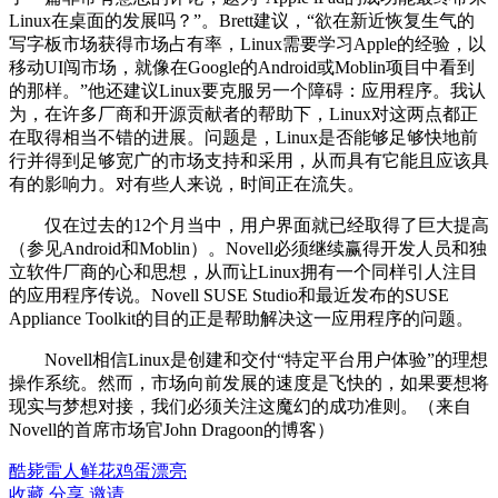
Linux在桌面的发展吗？”。Brett建议，“欲在新近恢复生气的
写字板市场获得市场占有率，Linux需要学习Apple的经验，以
移动UI闯市场，就像在Google的Android或Moblin项目中看到
的那样。”他还建议Linux要克服另一个障碍：应用程序。我认
为，在许多厂商和开源贡献者的帮助下，Linux对这两点都正
在取得相当不错的进展。问题是，Linux是否能够足够快地前
行并得到足够宽广的市场支持和采用，从而具有它能且应该具
有的影响力。对有些人来说，时间正在流失。
仅在过去的12个月当中，用户界面就已经取得了巨大提高
（参见Android和Moblin）。Novell必须继续赢得开发人员和独
立软件厂商的心和思想，从而让Linux拥有一个同样引人注目
的应用程序传说。Novell SUSE Studio和最近发布的SUSE
Appliance Toolkit的目的正是帮助解决这一应用程序的问题。
Novell相信Linux是创建和交付“特定平台用户体验”的理想
操作系统。然而，市场向前发展的速度是飞快的，如果要想将
现实与梦想对接，我们必须关注这魔幻的成功准则。（来自
Novell的首席市场官John Dragoon的博客）
酷毙
雷人
鲜花
鸡蛋
漂亮
收藏
分享
邀请