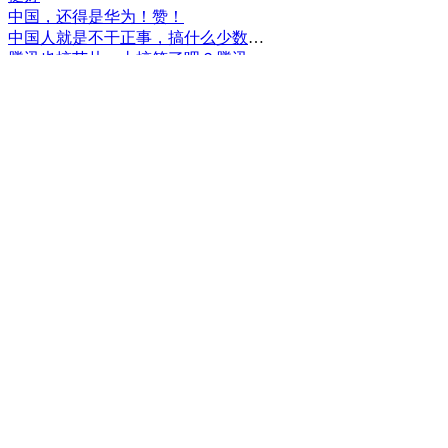
中国，还得是华为！赞！
中国人就是不干正事，搞什么少数民族语言，把libreoffice加上系列码，都是找骂的事，就是不干正事。
腾讯也搞芯片，太搞笑了吧？腾讯存在多少年了？过去这么多年腾讯干什么去了？
小米都造出自己的松果仁了，腾讯干什么了？
最后三个图的区别是这样的吗？不对的地方请指出
class B{void m(){t();}void m1(){s();}
class B{void m(){}void m1(){t();}void m2(){s();}
class B{void m(){t();s();}
hello
测试是不是真的
好个屌，就是一骗子
喜大普奔！这个.net core的广告我非常赞同！
PgSQL迟早会是第一。
Windows只是个OS，LINUX是整个完整的开发、应用、办公环境。有什么好比的呢？
把买Windows的钱捐给Linux基金更好吧。
一群无聊的人
上述表达式有一处错误。
老实说，除了最后一个，其他我都会
，请重新启动计算机！
你好，请问analysis中的属性标签是如何定义的？比如：“role”。另外，这里的timepark如何加入的？
我和我的小伙伴都惊呆了！
database呢？