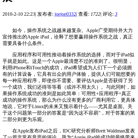
2010-2-10 22:23
|
发布者:
joejoe0332
|
查看:
1722
|
评论:
3
如今，操作系统之战越来越复杂。Apple广受期待并大力
宣传推出的Apple iPad，诠释了想要赢得操作系统之战，真正
需要具备什么条件。
应用程序和可用性推动着操作系统的选择，而对于iPad似
乎就是如此。这是一个Apple最清楚不过的准则了。很明显，
利用iPhone和iTouch的成功，iPad希望成为人们下一个必须拥
有的计算设备，它具有出众的用户体验，提供人们可能想要的
每一种应用程序，即使你不需要。要评估Apple是否获得了另
一个成功，我们还得等等看（或许不用太久）。与此同时，如
果操作系统成功的准则是如此简单：可用性+应用程序=真正
成功的操作系统，那么为什么没有更多的厂商利用它，更具体
地说，它对于Linux的未来又预示着什么——尤其是桌面。关
于这个问题第一部分的答案是“因为这不容易”，对于答案的第
二部分则更为乐观。
在Apple发布iPad之后，IDC研究分析师Brett Waldman发表
了一篇非常有意思的评论，题为“Apple iPad的成功能最终带来