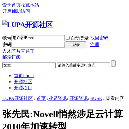
设为首页
收藏本站
开启辅助访问
帐号
找回密码
自动登录
密码
注册
登录
人才芯片直通车
邮箱订阅
首页
Portal
开源社区
开源项目
LUPA开源社区
›
首页
›
业界资讯
›
开源资讯
›
SUSE
›
查看内容
张先民:Novell悄然涉足云计算
2010年加速转型