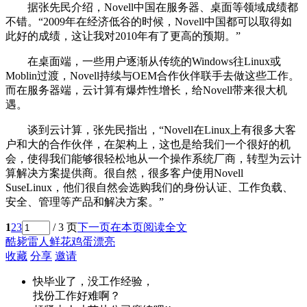
据张先民介绍，Novell中国在服务器、桌面等领域成绩都
不错。“2009年在经济低谷的时候，Novell中国都可以取得如
此好的成绩，这让我对2010年有了更高的预期。”
在桌面端，一些用户逐渐从传统的Windows往Linux或
Moblin过渡，Novell持续与OEM合作伙伴联手去做这些工作。
而在服务器端，云计算有爆炸性增长，给Novell带来很大机
遇。
谈到云计算，张先民指出，“Novell在Linux上有很多大客
户和大的合作伙伴，在架构上，这也是给我们一个很好的机
会，使得我们能够很轻松地从一个操作系统厂商，转型为云计
算解决方案提供商。很自然，很多客户使用Novell
SuseLinux，他们很自然会选购我们的身份认证、工作负载、
安全、管理等产品和解决方案。”
1
2
3
/ 3 页
下一页
在本页阅读全文
酷毙
雷人
鲜花
鸡蛋
漂亮
收藏
分享
邀请
快毕业了，没工作经验，
找份工作好难啊？