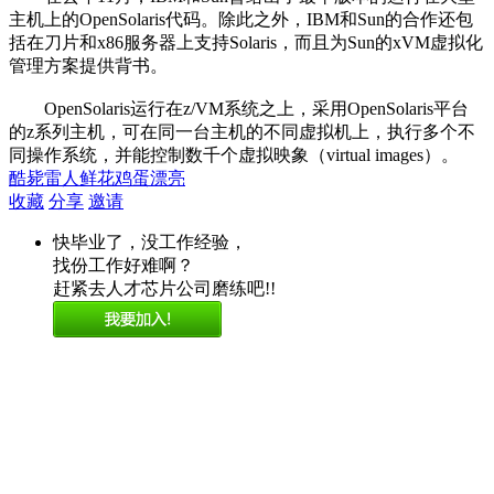
主机上的OpenSolaris代码。除此之外，IBM和Sun的合作还包
括在刀片和x86服务器上支持Solaris，而且为Sun的xVM虚拟化
管理方案提供背书。
OpenSolaris运行在z/VM系统之上，采用OpenSolaris平台
的z系列主机，可在同一台主机的不同虚拟机上，执行多个不
同操作系统，并能控制数千个虚拟映象（virtual images）。
酷毙
雷人
鲜花
鸡蛋
漂亮
收藏
分享
邀请
快毕业了，没工作经验，
找份工作好难啊？
赶紧去人才芯片公司磨练吧!!