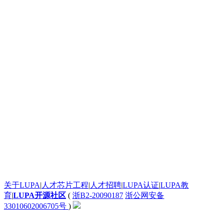
太给力了！
太给力了！
发个评论测试一下这个滚动框是不是真的
太给力了！
太给力了！
一个起步晚，就说明根本没有面对现实的勇气。
google才几岁？
[url=http:///].ankor[/url] <a href="http:///">.ankor</a>
谈红色变，红是造假的代名词吧，红你妹啊。
: 看着牙疼！
看着牙疼！
搞笑呢？
能说脏话吗？不能，那没什么好说的了！
苏苏呵呵
哦？
有人爱我吗？
System76还有自己的OS。现在可以递送到很多地区了。
关于LUPA
|
人才芯片工程
|
人才招聘
|
LUPA认证
|
LUPA教
英语太差了，回去补课吧。
育
|
LUPA开源社区
(
浙B2-20090187
浙公网安备
腾讯，多年在中国占据软件第一的位置，可惜，除了QQ、微信外，什么都没有做出来。
33010602006705号
)
联合查询呢?