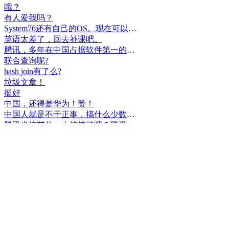
哦？
有人爱我吗？
System76还有自己的OS。现在可以递送到很多地区了。
英语太差了，回去补课吧。
腾讯，多年在中国占据软件第一的位置，可惜，除了QQ、微信外，什么都没有做出来。
联合查询呢?
hash join有了么?
垃圾文章！
挺好
中国，还得是华为！赞！
中国人就是不干正事，搞什么少数民族语言，把libreoffice加上系列码，都是找骂的事，就是不干正事。
腾讯也搞芯片，太搞笑了吧？腾讯存在多少年了？过去这么多年腾讯干什么去了？
小米都造出自己的松果仁了，腾讯干什么了？
最后三个图的区别是这样的吗？不对的地方请指出
class B{void m(){t();}void m1(){s();}
class B{void m(){}void m1(){t();}void m2(){s();}
class B{void m(){t();s();}
hello
测试是不是真的
好个屌，就是一骗子
喜大普奔！这个.net core的广告我非常赞同！
PgSQL迟早会是第一。