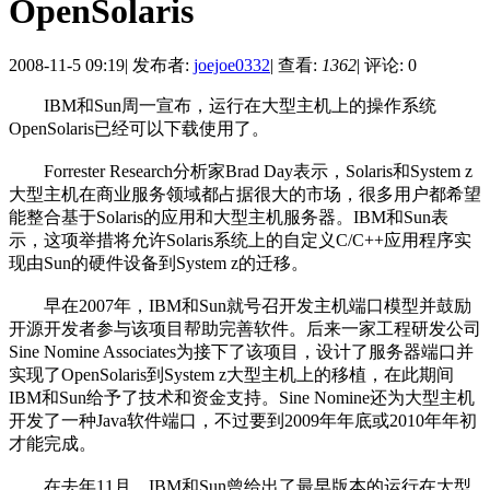
OpenSolaris
2008-11-5 09:19
|
发布者:
joejoe0332
|
查看:
1362
|
评论: 0
IBM和Sun周一宣布，运行在大型主机上的操作系统
OpenSolaris已经可以下载使用了。
Forrester Research分析家Brad Day表示，Solaris和System z
大型主机在商业服务领域都占据很大的市场，很多用户都希望
能整合基于Solaris的应用和大型主机服务器。IBM和Sun表
示，这项举措将允许Solaris系统上的自定义C/C++应用程序实
现由Sun的硬件设备到System z的迁移。
早在2007年，IBM和Sun就号召开发主机端口模型并鼓励
开源开发者参与该项目帮助完善软件。后来一家工程研发公司
Sine Nomine Associates为接下了该项目，设计了服务器端口并
实现了OpenSolaris到System z大型主机上的移植，在此期间
IBM和Sun给予了技术和资金支持。Sine Nomine还为大型主机
开发了一种Java软件端口，不过要到2009年年底或2010年年初
才能完成。
在去年11月，IBM和Sun曾给出了最早版本的运行在大型