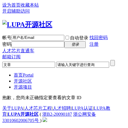
设为首页
收藏本站
开启辅助访问
帐号
找回密码
自动登录
密码
注册
登录
人才芯片直通车
邮箱订阅
首页
Portal
开源社区
开源项目
抱歉，您尚未正确指定要查看的文章 ID
关于LUPA
|
人才芯片工程
|
人才招聘
|
LUPA认证
|
LUPA教
育
|
LUPA开源社区
(
浙B2-20090187
浙公网安备
33010602006705号
)