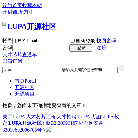
设为首页
收藏本站
开启辅助访问
帐号
找回密码
自动登录
密码
注册
登录
人才芯片直通车
邮箱订阅
首页
Portal
开源社区
开源项目
抱歉，您尚未正确指定要查看的文章 ID
关于LUPA
|
人才芯片工程
|
人才招聘
|
LUPA认证
|
LUPA教
育
|
LUPA开源社区
(
浙B2-20090187
浙公网安备
33010602006705号
)