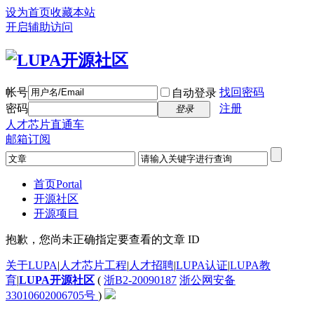
设为首页
收藏本站
开启辅助访问
帐号
找回密码
自动登录
密码
注册
登录
人才芯片直通车
邮箱订阅
首页
Portal
开源社区
开源项目
抱歉，您尚未正确指定要查看的文章 ID
关于LUPA
|
人才芯片工程
|
人才招聘
|
LUPA认证
|
LUPA教
育
|
LUPA开源社区
(
浙B2-20090187
浙公网安备
33010602006705号
)