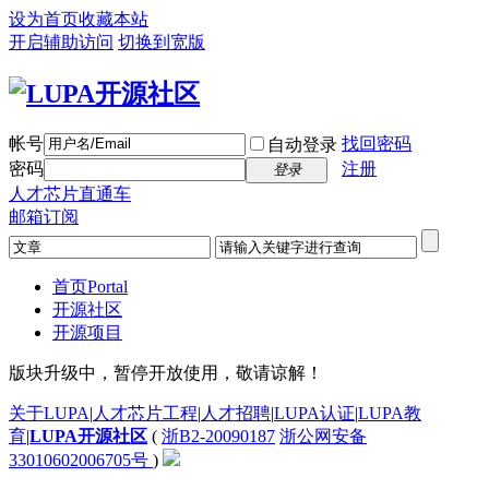
设为首页
收藏本站
开启辅助访问
切换到宽版
帐号
找回密码
自动登录
密码
注册
登录
人才芯片直通车
邮箱订阅
首页
Portal
开源社区
开源项目
版块升级中，暂停开放使用，敬请谅解！
关于LUPA
|
人才芯片工程
|
人才招聘
|
LUPA认证
|
LUPA教
育
|
LUPA开源社区
(
浙B2-20090187
浙公网安备
33010602006705号
)