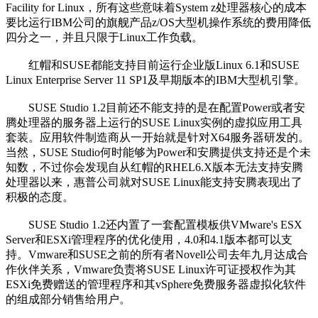
Facility for Linux，所有这些意味着System z处理器核心的成本
要比运行IBM公司的旗舰产品z/OS大型机操作系统的费用降低
四分之一，并且只限于Linux工作负载。
红帽和SUSE都能支持目前运行企业版Linux 6.1和SUSE
Linux Enterprise Server 11 SP1及早期版本的IBM大型机引擎。
SUSE Studio 1.2目前还不能支持的是在配置Power或者安
腾处理器的服务器上运行的SUSE Linux实例的虚拟应用工具
套装。应用软件制造商从一开始就是针对X64服务器研发的。
当然，SUSE Studio何时能够为Power和安腾提供支持还是个未
知数，不过你会发现自从红帽的RHEL6.X版本无法支持安腾
处理器以来，惠普公司就对SUSE Linux能支持安腾表现出了
积极的态度。
SUSE Studio 1.2还内置了一套配置模板供VMware's ESX
Server和ESXi管理程序的优化使用，4.0和4.1版本都可以支
持。Vmware和SUSE之前的所有者Novell公司去年九月达成合
作伙伴关系，Vmware负责将SUSE Linux许可证授权作为其
ESXi免费赠送的管理程序和其vSphere免费服务器虚拟化软件
的组成部分销售给用户。