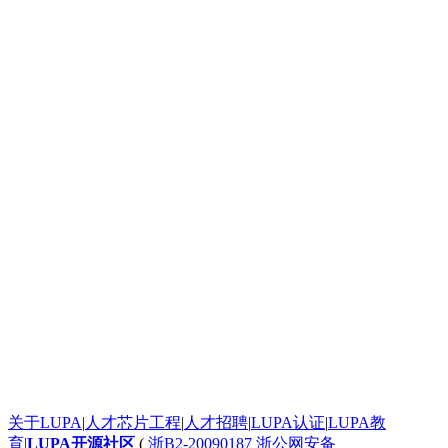
太给力了！
太给力了！
太给力了！
按照步骤搭建不出来求救
史无前例的震撼！
太给力了！
太给力了！
发个评论测试一下这个滚动框是不是真的
太给力了！
太给力了！
一个起步晚，就说明根本没有面对现实的勇气。
google才几岁？
[url=http:///].ankor[/url] <a href="http:///">.ankor</a>
谈红色变，红是造假的代名词吧，红你妹啊。
: 看着牙疼！
看着牙疼！
搞笑呢？
能说脏话吗？不能，那没什么好说的了！
关于LUPA
|
人才芯片工程
|
人才招聘
|
LUPA认证
|
LUPA教
苏苏呵呵
育
|
LUPA开源社区
(
浙B2-20090187
浙公网安备
哦？