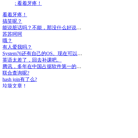
: 看着牙疼！
看着牙疼！
搞笑呢？
能说脏话吗？不能，那没什么好说的了！
苏苏呵呵
哦？
有人爱我吗？
System76还有自己的OS。现在可以递送到很多地区了。
英语太差了，回去补课吧。
腾讯，多年在中国占据软件第一的位置，可惜，除了QQ、微信外，什么都没有做出来。
联合查询呢?
hash join有了么?
垃圾文章！
挺好
中国，还得是华为！赞！
中国人就是不干正事，搞什么少数民族语言，把libreoffice加上系列码，都是找骂的事，就是不干正事。
腾讯也搞芯片，太搞笑了吧？腾讯存在多少年了？过去这么多年腾讯干什么去了？
小米都造出自己的松果仁了，腾讯干什么了？
最后三个图的区别是这样的吗？不对的地方请指出
class B{void m(){t();}void m1(){s();}
class B{void m(){}void m1(){t();}void m2(){s();}