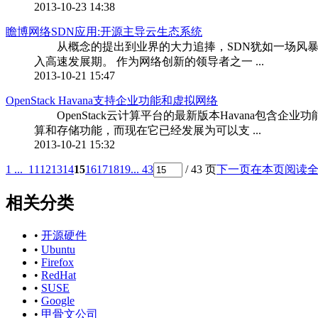
2013-10-23 14:38
瞻博网络SDN应用:开源主导云生态系统
从概念的提出到业界的大力追捧，SDN犹如一场风暴，
入高速发展期。 作为网络创新的领导者之一 ...
2013-10-21 15:47
OpenStack Havana支持企业功能和虚拟网络
OpenStack云计算平台的最新版本Havana包含企业
算和存储功能，而现在它已经发展为可以支 ...
2013-10-21 15:32
1 ...
11
12
13
14
15
16
17
18
19
... 43
/ 43 页
下一页
在本页阅读
相关分类
•
开源硬件
•
Ubuntu
•
Firefox
•
RedHat
•
SUSE
•
Google
•
甲骨文公司