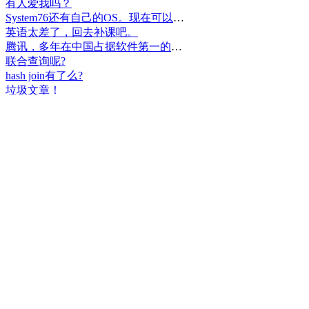
有人爱我吗？
System76还有自己的OS。现在可以递送到很多地区了。
英语太差了，回去补课吧。
腾讯，多年在中国占据软件第一的位置，可惜，除了QQ、微信外，什么都没有做出来。
联合查询呢?
hash join有了么?
垃圾文章！
挺好
中国，还得是华为！赞！
中国人就是不干正事，搞什么少数民族语言，把libreoffice加上系列码，都是找骂的事，就是不干正事。
腾讯也搞芯片，太搞笑了吧？腾讯存在多少年了？过去这么多年腾讯干什么去了？
小米都造出自己的松果仁了，腾讯干什么了？
最后三个图的区别是这样的吗？不对的地方请指出
class B{void m(){t();}void m1(){s();}
class B{void m(){}void m1(){t();}void m2(){s();}
class B{void m(){t();s();}
hello
测试是不是真的
好个屌，就是一骗子
喜大普奔！这个.net core的广告我非常赞同！
PgSQL迟早会是第一。
Windows只是个OS，LINUX是整个完整的开发、应用、办公环境。有什么好比的呢？