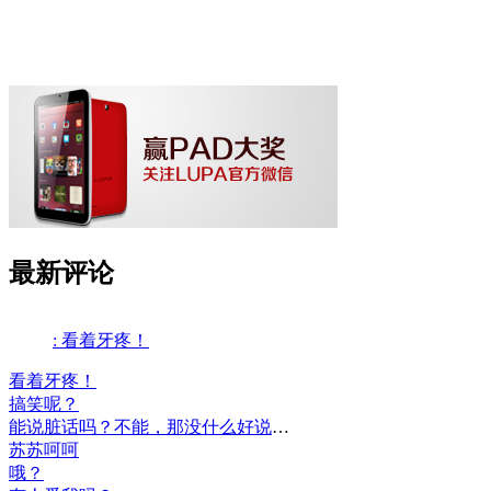
最新评论
: 看着牙疼！
看着牙疼！
搞笑呢？
能说脏话吗？不能，那没什么好说的了！
苏苏呵呵
哦？