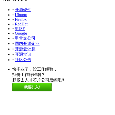
•
开源硬件
•
Ubuntu
•
Firefox
•
RedHat
•
SUSE
•
Google
•
甲骨文公司
•
国内开源企业
•
开源云计算
•
开源常识
•
社区公告
快毕业了，没工作经验，
找份工作好难啊？
赶紧去人才芯片公司磨练吧!!