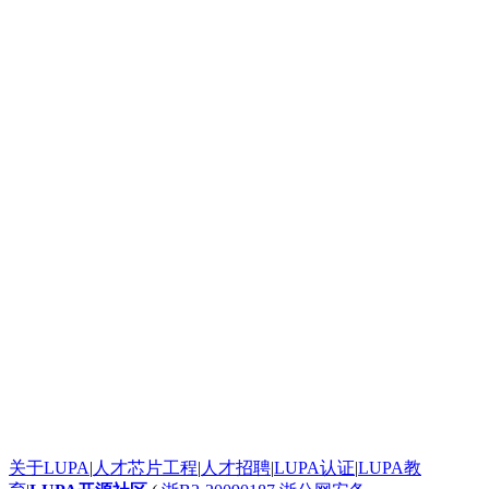
太给力了！
太给力了！
太给力了！
太给力了！
按照步骤搭建不出来求救
史无前例的震撼！
太给力了！
太给力了！
发个评论测试一下这个滚动框是不是真的
太给力了！
太给力了！
一个起步晚，就说明根本没有面对现实的勇气。
google才几岁？
[url=http:///].ankor[/url] <a href="http:///">.ankor</a>
谈红色变，红是造假的代名词吧，红你妹啊。
: 看着牙疼！
看着牙疼！
搞笑呢？
能说脏话吗？不能，那没什么好说的了！
关于LUPA
|
人才芯片工程
|
人才招聘
|
LUPA认证
|
LUPA教
苏苏呵呵