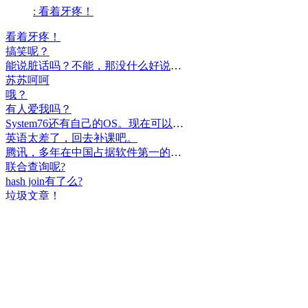
: 看着牙疼！
看着牙疼！
搞笑呢？
能说脏话吗？不能，那没什么好说的了！
苏苏呵呵
哦？
有人爱我吗？
System76还有自己的OS。现在可以递送到很多地区了。
英语太差了，回去补课吧。
腾讯，多年在中国占据软件第一的位置，可惜，除了QQ、微信外，什么都没有做出来。
联合查询呢?
hash join有了么?
垃圾文章！
挺好
中国，还得是华为！赞！
中国人就是不干正事，搞什么少数民族语言，把libreoffice加上系列码，都是找骂的事，就是不干正事。
腾讯也搞芯片，太搞笑了吧？腾讯存在多少年了？过去这么多年腾讯干什么去了？
小米都造出自己的松果仁了，腾讯干什么了？
最后三个图的区别是这样的吗？不对的地方请指出
class B{void m(){t();}void m1(){s();}