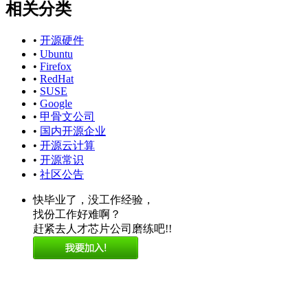
相关分类
•
开源硬件
•
Ubuntu
•
Firefox
•
RedHat
•
SUSE
•
Google
•
甲骨文公司
•
国内开源企业
•
开源云计算
•
开源常识
•
社区公告
快毕业了，没工作经验，
找份工作好难啊？
赶紧去人才芯片公司磨练吧!!