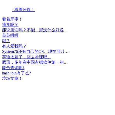
: 看着牙疼！
看着牙疼！
搞笑呢？
能说脏话吗？不能，那没什么好说的了！
苏苏呵呵
哦？
有人爱我吗？
System76还有自己的OS。现在可以递送到很多地区了。
英语太差了，回去补课吧。
腾讯，多年在中国占据软件第一的位置，可惜，除了QQ、微信外，什么都没有做出来。
联合查询呢?
hash join有了么?
垃圾文章！
挺好
中国，还得是华为！赞！
中国人就是不干正事，搞什么少数民族语言，把libreoffice加上系列码，都是找骂的事，就是不干正事。
腾讯也搞芯片，太搞笑了吧？腾讯存在多少年了？过去这么多年腾讯干什么去了？
小米都造出自己的松果仁了，腾讯干什么了？
最后三个图的区别是这样的吗？不对的地方请指出