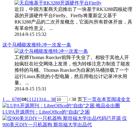
近日，中国方案商天启推出了一块基于RK3288四核处理
器的开源硬件平台Firefly。Firefly将重新定义基于
RK3288产品的二次开发概念，它面向所有群体开放，具
有革命性意义。 ...
2014-9-15 15:32
这个马桶能发推特:冲一次发一条
工程师Thomas Ruecker前阵子失业了。相较于其他人开
始疯狂在社交网络上发泄，他为转移注意力制造了能发
推特的马桶。Thomas Ruecker为自家的马桶挂载了一个
运行Linux系统的小型电脑，然后用电位计记录冲水用
量。 ...
2014-9-15 15:31
1 ...
6
7
8
9
10
11
12
13
14
... 38
/ 38 页
下一页
在本页阅读全文
LUPA开源周刊：LibreOffice的“自由”之困
仅
900美元DIY一只机器狗 斯坦福大学出品代